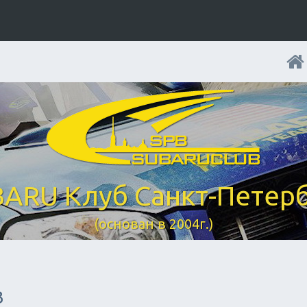
ARU Клуб Санкт-Петер
(основан в 2004г.)
B