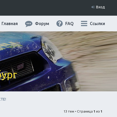
Вход
Главная
Форум
FAQ
Ссылки
бург
ТЕ!
13 тем • Страница
1
из
1