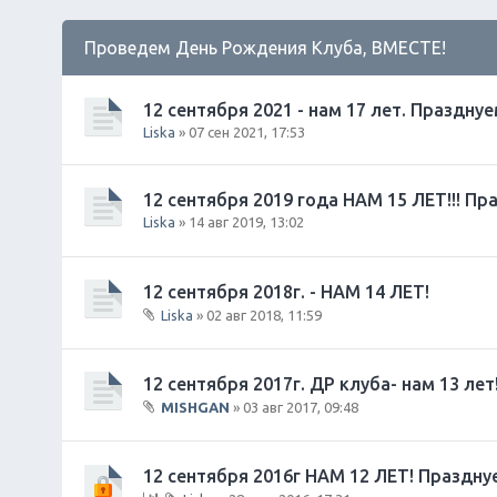
Проведем День Рождения Клуба, ВМЕСТЕ!
12 сентября 2021 - нам 17 лет. Празднуе
Liska
» 07 сен 2021, 17:53
12 сентября 2019 года НАМ 15 ЛЕТ!!! П
Liska
» 14 авг 2019, 13:02
12 сентября 2018г. - НАМ 14 ЛЕТ!
Liska
» 02 авг 2018, 11:59
В
л
о
12 сентября 2017г. ДР клуба- нам 13 лет
ж
MISHGAN
» 03 авг 2017, 09:48
е
В
н
л
и
о
12 сентября 2016г НАМ 12 ЛЕТ! Праздну
я
ж