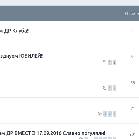
Ответ
м ДР Клуба!!
1
разднуем ЮБИЛЕЙ!!!
31
1
2
39
1
2
!
71
1
2
3
ем ДР ВМЕСТЕ! 17.09.2016 Славно погуляли!
201