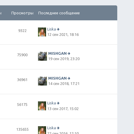
ы
Просмотры
Последнее сообщение
Liska
9322
П
12 сен 2021, 18:16
е
р
е
й
MISHGAN
75900
т
П
19 сен 2019, 23:20
и
е
к
р
п
е
о
й
MISHGAN
36961
сл
т
П
14 сен 2018, 17:21
е
и
е
д
к
р
н
п
е
е
о
й
Liska
56175
м
сл
т
П
13 сен 2017, 15:02
у
е
и
е
с
д
к
р
о
н
п
е
о
е
о
й
Liska
135655
б
м
сл
т
П
22 сен 2016, 12:10