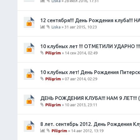
Liska
» 28 июл 2016, 17:31
е
Д
В
н
ан
л
и
на
о
12 сентября!!! День Рождения клуба!!! Н
я
я
ж
Liska
» 31 авг 2015, 10:23
те
е
Д
В
ма
н
ан
л
со
и
на
о
10 клубных лет !!! ОТМЕТИЛИ УДАРНО !!
де
я
я
ж
р
Piligrim
» 14 сен 2014, 02:49
те
е
ж
В
ма
н
ит
л
со
и
оп
о
10 клубных лет! День Рождения Питерск
де
я
ро
ж
р
Piligrim
» 07 авг 2014, 02:29
с.
е
ж
В
н
ит
л
и
оп
о
ДЕНЬ РОЖДЕНИЯ КЛУБА!!! НАМ 9 ЛЕТ!!! (
я
ро
ж
Piligrim
» 10 авг 2013, 23:11
с.
е
В
н
л
и
о
8 лет. сентябрь 2012. День Рождения Кл
я
ж
Piligrim
» 14 авг 2012, 13:19
е
Д
В
н