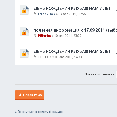
ан
л
и
на
о
ДЕНЬ РОЖДЕНИЯ КЛУБА!!! НАМ 7 ЛЕТ!!! (
я
я
ж
СтариЧок
» 04 авг 2011, 00:56
те
е
В
ма
н
л
со
и
о
полезная информация к 17.09.2011 (выб
де
я
ж
р
Piligrim
» 10 сен 2011, 23:29
е
ж
В
н
ит
л
и
оп
о
ДЕНЬ РОЖДЕНИЯ КЛУБА!!! НАМ 6 ЛЕТ!!! 
я
ро
ж
FIRE FOX
» 09 авг 2010, 14:33
с.
е
В
н
л
и
о
я
Показать темы за:
ж
е
н
и
я
Новая тема
Вернуться к списку форумов