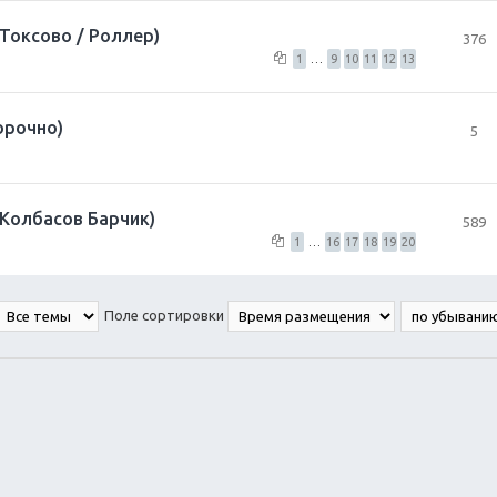
Токсово / Роллер)
376
1
…
9
10
11
12
13
орочно)
5
(Колбасов Барчик)
589
1
…
16
17
18
19
20
Поле сортировки