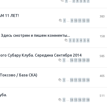
1
…
3
4
5
6
7
АМ 11 ЛЕТ!
383
1
…
9
10
11
12
13
! Здесь смотрим и пишем комменты...
158
1
2
3
4
5
6
ого Субару Клуба. Середина Сентября 2014
585
1
…
16
17
18
19
20
Токсово / База СКА)
405
1
…
10
11
12
13
14
уба.
511
1
…
14
15
16
17
18