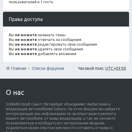
пользователей и 1 гость
Права доступа
Вы
не можете
начинать темы
Вы
не можете
отвечать на сообщения
Вы
не можете
редактировать свои сообщения
Вы
не можете
удалять свои сообщения
Вы
не можете
добавлять вложения
Главная
Список форумов
Часовой пояс:
UTC+03:00
О нас
SUBARU Клуб Санкт-Петербург объединяет любителей и
владельцев автомобилей Subaru. На этом форуме вы найдете
интересующую вас информацию по эксплуатации и ремонту
вашего автомобиля, отзывы владельцев, а так же сможете
познакомиться и пообщаться с интересными людьми,
поделиться своим опытом или просто оставить отзывы о