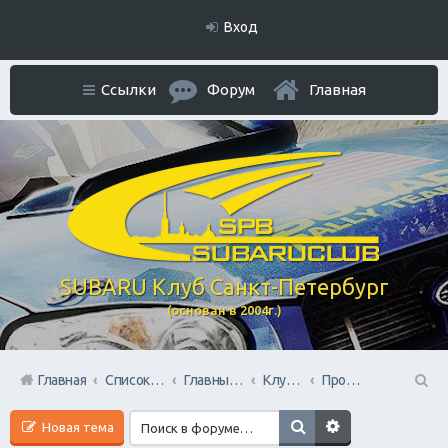
Вход
Ссылки
Форум
Главная
SUBARU Клуб Санкт-Петербург
(основан в 2004г.)
Главная
Список форумов
Главный раздел
Клубные мероприятия и встречи
Проведем День Рождения Клуба, ВМЕСТЕ!
П
Новая тема
ои