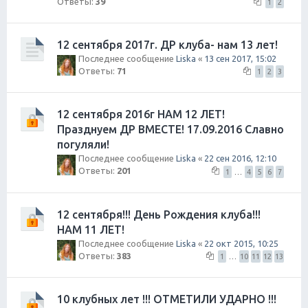
Ответы:
39
1
2
12 сентября 2017г. ДР клуба- нам 13 лет!
Последнее сообщение
Liska
«
13 сен 2017, 15:02
Ответы:
71
1
2
3
12 сентября 2016г НАМ 12 ЛЕТ!
Празднуем ДР ВМЕСТЕ! 17.09.2016 Славно
погуляли!
Последнее сообщение
Liska
«
22 сен 2016, 12:10
Ответы:
201
1
…
4
5
6
7
12 сентября!!! День Рождения клуба!!!
НАМ 11 ЛЕТ!
Последнее сообщение
Liska
«
22 окт 2015, 10:25
Ответы:
383
1
…
10
11
12
13
10 клубных лет !!! ОТМЕТИЛИ УДАРНО !!!