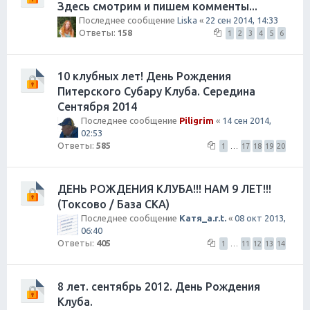
Здесь смотрим и пишем комменты...
Последнее сообщение
Liska
«
22 сен 2014, 14:33
Ответы:
158
1
2
3
4
5
6
10 клубных лет! День Рождения
Питерского Субару Клуба. Середина
Сентября 2014
Последнее сообщение
Piligrim
«
14 сен 2014,
02:53
Ответы:
585
1
…
17
18
19
20
ДЕНЬ РОЖДЕНИЯ КЛУБА!!! НАМ 9 ЛЕТ!!!
(Токсово / База СКА)
Последнее сообщение
Катя_a.r.t.
«
08 окт 2013,
06:40
Ответы:
405
1
…
11
12
13
14
8 лет. сентябрь 2012. День Рождения
Клуба.