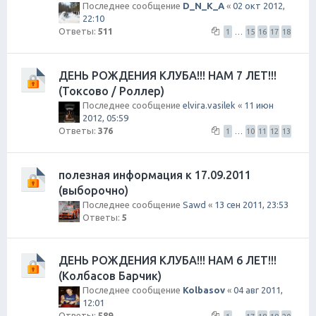
Последнее сообщение
D_N_K_A
«
02 окт 2012,
22:10
Ответы:
511
1
…
15
16
17
18
ДЕНЬ РОЖДЕНИЯ КЛУБА!!! НАМ 7 ЛЕТ!!!
(Токсово / Роллер)
Последнее сообщение
elvira.vasilek
«
11 июн
2012, 05:59
Ответы:
376
1
…
10
11
12
13
полезная информация к 17.09.2011
(выборочно)
Последнее сообщение
Sawd
«
13 сен 2011, 23:53
Ответы:
5
ДЕНЬ РОЖДЕНИЯ КЛУБА!!! НАМ 6 ЛЕТ!!!
(Колбасов Барчик)
Последнее сообщение
Kolbasov
«
04 авг 2011,
12:01
Ответы:
589