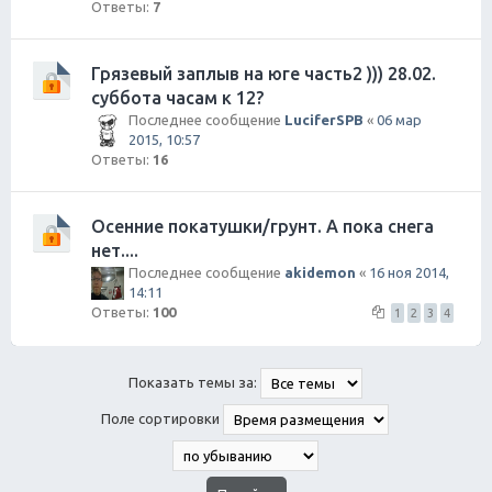
Ответы:
7
Грязевый заплыв на юге часть2 ))) 28.02.
суббота часам к 12?
Последнее сообщение
LuciferSPB
«
06 мар
2015, 10:57
Ответы:
16
Осенние покатушки/грунт. А пока снега
нет....
Последнее сообщение
akidemon
«
16 ноя 2014,
14:11
Ответы:
100
1
2
3
4
Показать темы за:
Поле сортировки