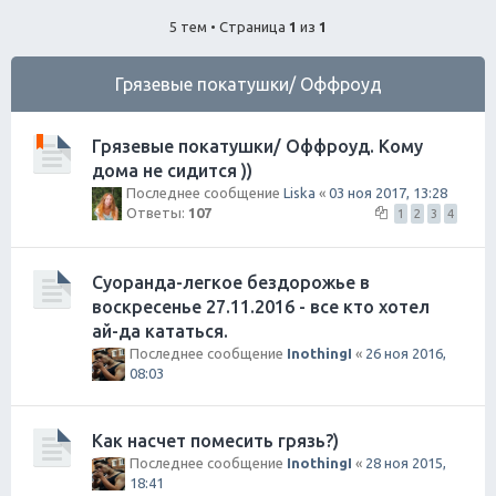
ск
5 тем • Страница
1
из
1
Грязевые покатушки/ Оффроуд
Грязевые покатушки/ Оффроуд. Кому
дома не сидится ))
Последнее сообщение
Liska
«
03 ноя 2017, 13:28
Ответы:
107
1
2
3
4
Суоранда-легкое бездорожье в
воскресенье 27.11.2016 - все кто хотел
ай-да кататься.
Последнее сообщение
InothingI
«
26 ноя 2016,
08:03
Как насчет помесить грязь?)
Последнее сообщение
InothingI
«
28 ноя 2015,
18:41