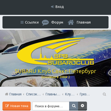
Вход
Ссылки
Форум
Главная
SUBARU Клуб Санкт-Петербург
(основан в 2004г.)
Главная
Список форумов
Главный раздел
Клубные мероприятия и встречи
Грязевые покатушки/ Оффроуд
П
Новая тема
ои