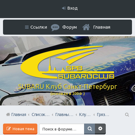
Вход
Ссылки
Форум
Главная
SUBARU Клуб Санкт-Петербург
(основан в 2004г.)
Главная
Список форумов
Главный раздел
Клубные мероприятия и встречи
Грязевые покатушки/ Оффроуд
П
Новая тема
ои