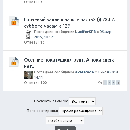
Ответы:
7
Грязевый заплыв на юге часть2 ))) 28.02.
суббота часам к 12?
Последнее сообщение
LuciferSPB
«
06 мар
2015, 10:57
Ответы:
16
Осенние покатушки/грунт. А пока снега
нет....
Последнее сообщение
akidemon
«
16 ноя 2014,
14:11
Ответы:
100
1
2
3
4
Показать темы за:
Поле сортировки