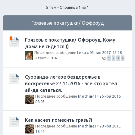
ск
5 тем • Страница
1
из
1
Грязевые покатушки/ Оффроуд
Грязевые покатушки/ Оффроуд. Кому
дома не сидится ))
Последнее сообщение
Liska
«
03 ноя 2017, 13:28
Ответы:
107
1
2
3
4
Суоранда-легкое бездорожье в
воскресенье 27.11.2016 - все кто хотел
ай-да кататься.
Последнее сообщение
InothingI
«
26 ноя 2016,
08:03
Как насчет помесить грязь?)
Последнее сообщение
InothingI
«
28 ноя 2015,
18:41