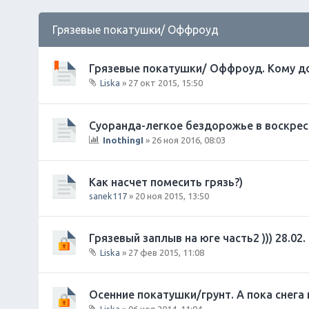
Грязевые покатушки/ Оффроуд
Грязевые покатушки/ Оффроуд. Кому дом
Liska
» 27 окт 2015, 15:50
В
л
о
Суоранда-легкое бездорожье в воскресен
ж
InothingI
» 26 ноя 2016, 08:03
е
Д
н
ан
и
на
Как насчет помесить грязь?)
я
я
sanek117
» 20 ноя 2015, 13:50
те
ма
со
Грязевый заплыв на юге часть2 ))) 28.02.
де
р
Liska
» 27 фев 2015, 11:08
ж
В
ит
л
оп
о
Осенние покатушки/грунт. А пока снега н
ро
ж
Liska
» 06 ноя 2014, 11:04