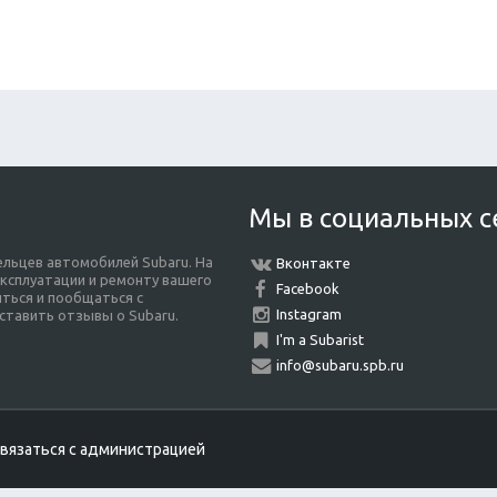
Мы в социальных с
льцев автомобилей Subaru. На
Вконтакте
ксплуатации и ремонту вашего
Facebook
ться и пообщаться с
Instagram
ставить отзывы о Subaru.
I'm a Subarist
info@subaru.spb.ru
вязаться с администрацией