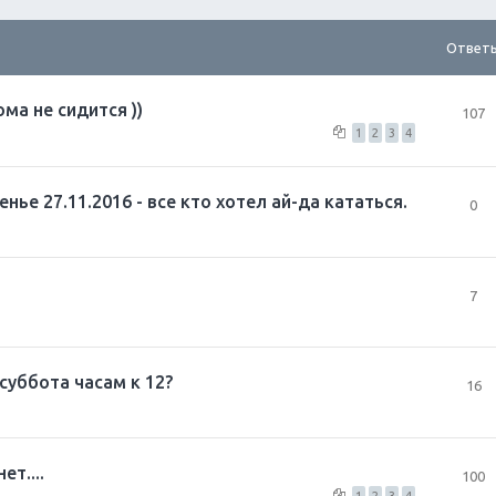
Ответ
а не сидится ))
107
1
2
3
4
ье 27.11.2016 - все кто хотел ай-да кататься.
0
7
 суббота часам к 12?
16
ет....
100