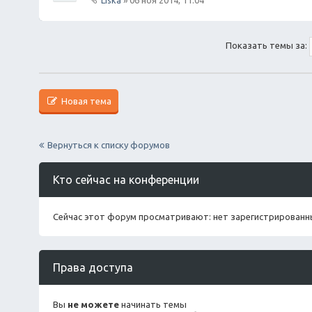
с.
е
В
н
л
и
о
я
Показать темы за:
ж
е
н
и
я
Новая тема
Вернуться к списку форумов
Кто сейчас на конференции
Сейчас этот форум просматривают: нет зарегистрированны
Права доступа
Вы
не можете
начинать темы