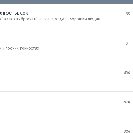
конфеты, сок
195
о "жалко выбросить", а лучше отдать Хорошим людям.
9
х и прочих тонкостях
630
2616
306