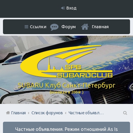
Вход
Ссылки
Форум
Главная
SUBARU Клуб Санкт-Петербург
(основан в 2004г.)
Главная
Список форумов
Частные объявления. Режим отношений As Is
П
Частные объявления. Режим отношений As Is
ои