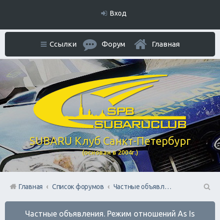
Вход
Ссылки
Форум
Главная
SUBARU Клуб Санкт-Петербург
(основан в 2004г.)
Главная
Список форумов
Частные объявления. Режим отношений As Is
П
Частные объявления. Режим отношений As Is
ои