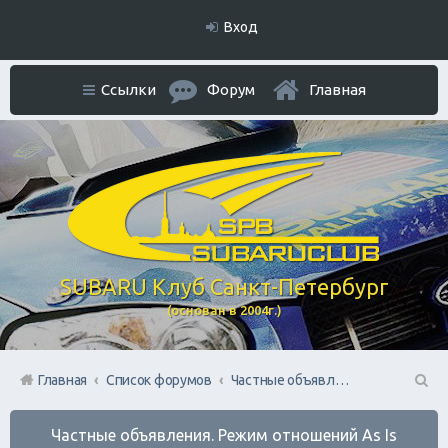
Вход
Ссылки
Форум
Главная
SUBARU Клуб Санкт-Петербург
(основан в 2004г.)
Главная
Список форумов
Частные объявления. Режим отношений As Is
П
Частные объявления. Режим отношений As Is
ои