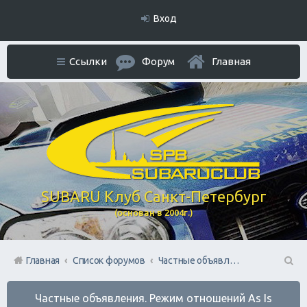
Вход
Ссылки
Форум
Главная
SUBARU Клуб Санкт-Петербург
(основан в 2004г.)
Главная
Список форумов
Частные объявления. Режим отношений As Is
П
Частные объявления. Режим отношений As Is
ои