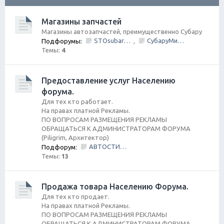
ск
Магазины запчастей
Магазины автозапчастей, преимущественно Субару
STOsubaru.COM Интернет-магазин (на Севере Города)
СубаруМир - в наличии запчасти для Субару. Оригинал / Неоригинал (на Юге Города)
Подфорумы:
,
Темы:
4
Предоставление услуг Населению
форума.
Для тех кто работает.
На правах платной Рекламы.
ПО ВОПРОСАМ РАЗМЕЩЕНИЯ РЕКЛАМЫ
ОБРАЩАТЬСЯ К АДМИНИСТРАТОРАМ ФОРУМА
(Piligrim, Архитектор)
АВТОСТИЛЬ by SANDRA
Подфорум:
Темы:
13
Продажа товара Населению Форума.
Для тех кто продает.
На правах платной Рекламы.
ПО ВОПРОСАМ РАЗМЕЩЕНИЯ РЕКЛАМЫ
ОБРАЩАТЬСЯ К АДМИНИСТРАТОРАМ ФОРУМА