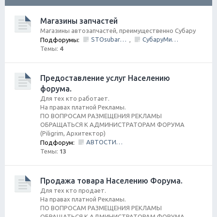
ск
Магазины запчастей
Магазины автозапчастей, преимущественно Субару
STOsubaru.COM Интернет-магазин (на Севере Города)
СубаруМир - в наличии запчасти для Субару. Оригинал / Неоригинал (на Юге Города)
Подфорумы:
,
Темы:
4
Предоставление услуг Населению
форума.
Для тех кто работает.
На правах платной Рекламы.
ПО ВОПРОСАМ РАЗМЕЩЕНИЯ РЕКЛАМЫ
ОБРАЩАТЬСЯ К АДМИНИСТРАТОРАМ ФОРУМА
(Piligrim, Архитектор)
АВТОСТИЛЬ by SANDRA
Подфорум:
Темы:
13
Продажа товара Населению Форума.
Для тех кто продает.
На правах платной Рекламы.
ПО ВОПРОСАМ РАЗМЕЩЕНИЯ РЕКЛАМЫ
ОБРАЩАТЬСЯ К АДМИНИСТРАТОРАМ ФОРУМА