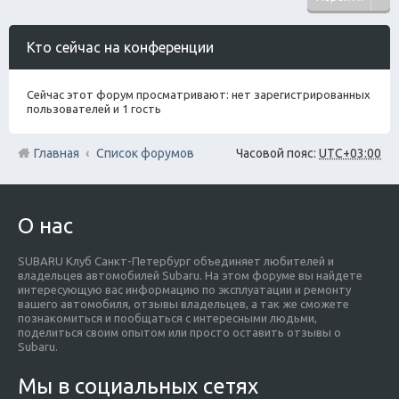
Кто сейчас на конференции
Сейчас этот форум просматривают: нет зарегистрированных
пользователей и 1 гость
Главная
Список форумов
Часовой пояс:
UTC+03:00
О нас
SUBARU Клуб Санкт-Петербург объединяет любителей и
владельцев автомобилей Subaru. На этом форуме вы найдете
интересующую вас информацию по эксплуатации и ремонту
вашего автомобиля, отзывы владельцев, а так же сможете
познакомиться и пообщаться с интересными людьми,
поделиться своим опытом или просто оставить отзывы о
Subaru.
Мы в социальных сетях