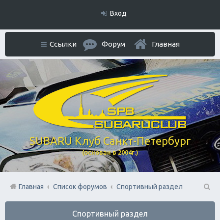
Вход
Ссылки
Форум
Главная
SUBARU Клуб Санкт-Петербург
(основан в 2004г.)
Главная
Список форумов
Спортивный раздел
П
Спортивный раздел
ои