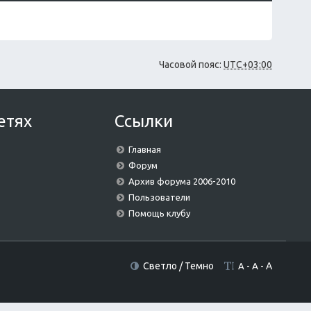
е
у
сл
н
с
е
и
о
д
ю
о
н
б
е
щ
м
Часовой пояс:
UTC+03:00
е
у
н
с
и
о
ю
о
етях
Ссылки
б
щ
е
Главная
н
и
Форум
ю
Архив форума 2006-2010
Пользователи
Помощь клубу
Светло
/
Темно
-
A
-
A
A