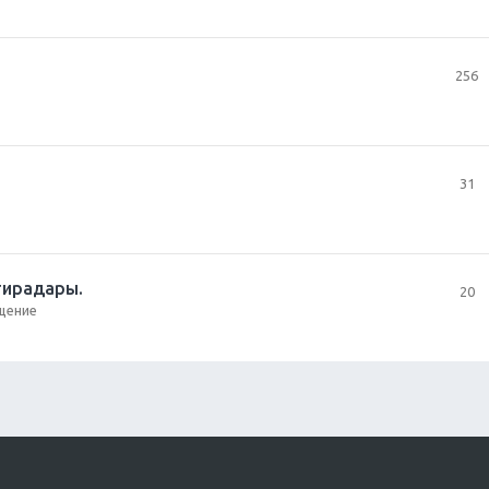
256
31
нтирадары.
20
бщение