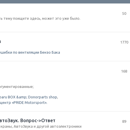
50
 тему поищите здесь, может это уже было.
м
1770
шибки по вентиляции Бензо Бака
168
аргументированные;
baru BOX &amp; Donorparts shop
,
центр «PRIDE Motorsport».
втоЗвук. Вопрос->Ответ
89
охраны, АвтоЗвука и другой автоэлектроники