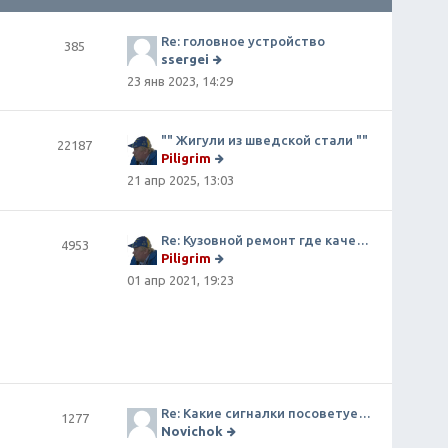
Re: головное устройство
385
ssergei
П
23 янв 2023, 14:29
е
р
е
й
"" Жигули из шведской стали ""
22187
т
Piligrim
и
П
21 апр 2025, 13:03
к
е
п
р
о
е
сл
й
Re: Кузовной ремонт где качественно и по приемлемой цене
4953
е
т
Piligrim
д
и
П
01 апр 2021, 19:23
н
к
е
е
п
р
м
о
е
у
сл
й
с
е
т
о
д
и
о
н
к
б
е
п
щ
Re: Какие сигналки посоветуете на сегодняшний день?
м
1277
о
е
у
Novichok
сл
н
с
П