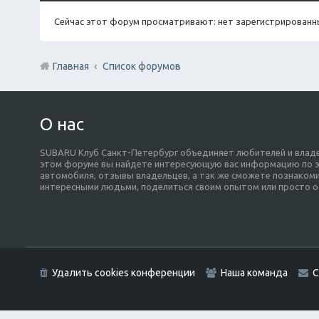
Сейчас этот форум просматривают: нет зарегистрированны
Главная
Список форумов
О нас
SUBARU Клуб Санкт-Петербург объединяет любителей и владе
этом форуме вы найдете интересующую вас информацию по э
автомобиля, отзывы владельцев, а так же сможете познакоми
интересными людьми, поделиться своим опытом или просто о
Удалить cookies конференции
Наша команда
С