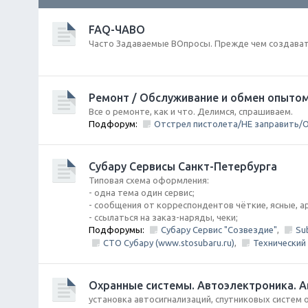
FAQ-ЧАВО
Часто Задаваемые ВОпросы. Прежде чем создавать
Ремонт / Обслуживание и обмен опыто
Все о ремонте, как и что. Делимся, спрашиваем.
Подфорум:
Отстрел пистолета/НЕ заправить/О
Субару Cервисы Санкт-Петербурга
Типовая схема оформления:
- одна тема один сервис;
- сообщения от корреспондентов чёткие, ясные, 
- ссылаться на заказ-наряды, чеки;
Подфорумы:
Субару Сервис "Созвездие"
,
Su
СТО Субару (www.stosubaru.ru)
,
Технический 
Охранные системы. Автоэлектроника. А
установка автосигнализаций, спутниковых систем 