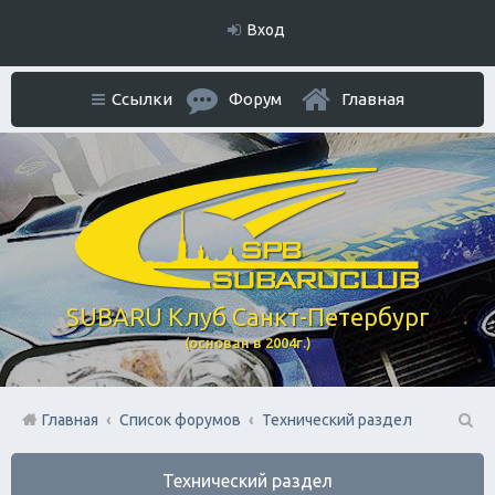
Вход
Ссылки
Форум
Главная
SUBARU Клуб Санкт-Петербург
(основан в 2004г.)
Главная
Список форумов
Технический раздел
П
Технический раздел
ои