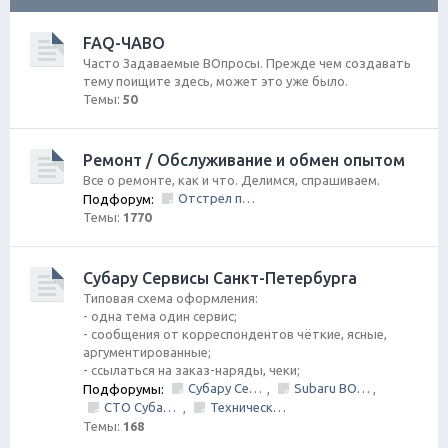
ск
FAQ-ЧАВО
Часто Задаваемые ВОпросы. Прежде чем создавать
тему поищите здесь, может это уже было.
Темы:
50
Ремонт / Обслуживание и обмен опытом
Все о ремонте, как и что. Делимся, спрашиваем.
Отстрел пистолета/НЕ заправить/Ошибки по вентиляции Бензо Бака
Подфорум:
Темы:
1770
Субару Cервисы Санкт-Петербурга
Типовая схема оформления:
- одна тема один сервис;
- сообщения от корреспондентов чёткие, ясные,
аргументированные;
- ссылаться на заказ-наряды, чеки;
Субару Сервис "Созвездие"
Subaru BOX &amp; Donorparts shop
Подфорумы:
,
,
СТО Субару (www.stosubaru.ru)
Технический центр «PRIDE Motorsport».
,
Темы:
168