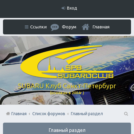
Вход
Ссылки
Форум
Главная
SUBARU Клуб Санкт-Петербург
(основан в 2004г.)
Главная
Список форумов
Главный раздел
П
Главный раздел
ои