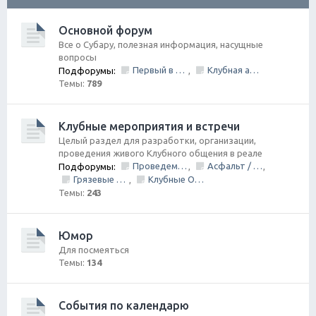
ск
Основной форум
Все о Субару, полезная информация, насущные
вопросы
Первый в Петербурге Subafest 2015
Клубная атрибутика
Подфорумы:
,
Темы:
789
Клубные мероприятия и встречи
Целый раздел для разработки, организации,
проведения живого Клубного общения в реале
Проведем День Рождения Клуба, ВМЕСТЕ!
Асфальт / Грунт Покатушки
Подфорумы:
,
,
Грязевые покатушки/ Оффроуд
Клубные Ориентирования
,
Темы:
243
Юмор
Для посмеяться
Темы:
134
События по календарю