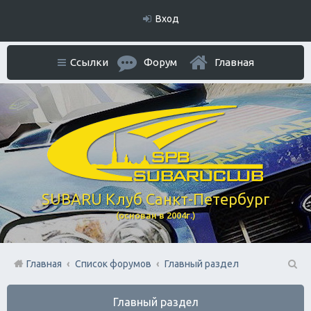
Вход
Ссылки
Форум
Главная
SUBARU Клуб Санкт-Петербург
(основан в 2004г.)
Главная
Список форумов
Главный раздел
П
Главный раздел
ои