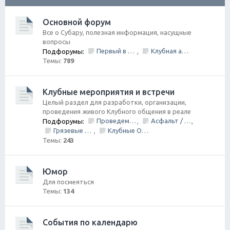
ск
Основной форум
Все о Субару, полезная информация, насущные
вопросы
Первый в Петербурге Subafest 2015
Клубная атрибутика
Подфорумы:
,
Темы:
789
Клубные мероприятия и встречи
Целый раздел для разработки, организации,
проведения живого Клубного общения в реале
Проведем День Рождения Клуба, ВМЕСТЕ!
Асфальт / Грунт Покатушки
Подфорумы:
,
,
Грязевые покатушки/ Оффроуд
Клубные Ориентирования
,
Темы:
243
Юмор
Для посмеяться
Темы:
134
События по календарю