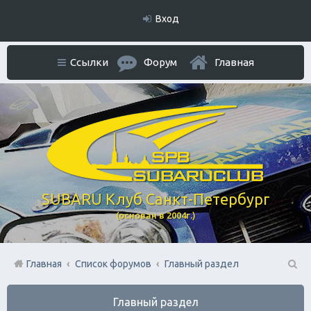
Вход
Ссылки
Форум
Главная
SUBARU Клуб Санкт-Петербург
(основан в 2004г.)
Главная
Список форумов
Главный раздел
П
Главный раздел
ои