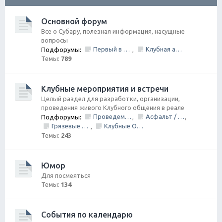
ск
Основной форум
Все о Субару, полезная информация, насущные
вопросы
Первый в Петербурге Subafest 2015
Клубная атрибутика
Подфорумы:
,
Темы:
789
Клубные мероприятия и встречи
Целый раздел для разработки, организации,
проведения живого Клубного общения в реале
Проведем День Рождения Клуба, ВМЕСТЕ!
Асфальт / Грунт Покатушки
Подфорумы:
,
,
Грязевые покатушки/ Оффроуд
Клубные Ориентирования
,
Темы:
243
Юмор
Для посмеяться
Темы:
134
События по календарю