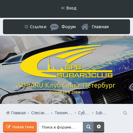
Вход
Ссылки
Форум
Главная
SUBARU Клуб Санкт-Петербург
(основан в 2004г.)
Главная
Список форумов
Технический раздел
Субару Cервисы Санкт-Петербурга
Subaru BOX &amp; Donorparts shop
П
Новая тема
ои