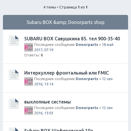
ск
4 темы • Страница
1
из
1
Subaru BOX &amp; Donorparts shop
SUBARU BOX Савушкина 85. тел 900-35-40
Последнее сообщение
Donorparts
«
18 май
2017, 07:19
Ответы:
8
Интеркуллер фронтальный или FMIC
Последнее сообщение
Donorparts
«
12 сен
2016, 13:14
выхлопные системы
Последнее сообщение
Donorparts
«
12 сен
2016, 13:03
Subaru BOX Шафировский 10а