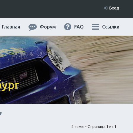
Вход
Главная
Форум
FAQ
Ссылки
бург
op
4 темы • Страница
1
из
1