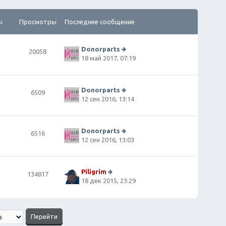
ы
Просмотры
Последнее сообщение
Donorparts
20058
П
18 май 2017, 07:19
е
р
е
й
Donorparts
6509
т
П
12 сен 2016, 13:14
и
е
к
р
п
е
о
й
Donorparts
6516
сл
т
П
12 сен 2016, 13:03
е
и
е
д
к
р
н
п
е
е
о
й
Piligrim
134817
м
сл
т
П
18 дек 2015, 23:29
у
е
и
е
с
д
к
р
о
н
п
е
о
е
о
й
б
м
сл
т