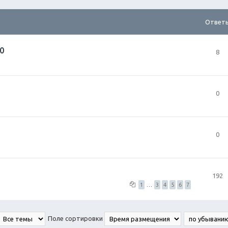
Ответ
0
8
0
0
192
1
…
3
4
5
6
7
Поле сортировки