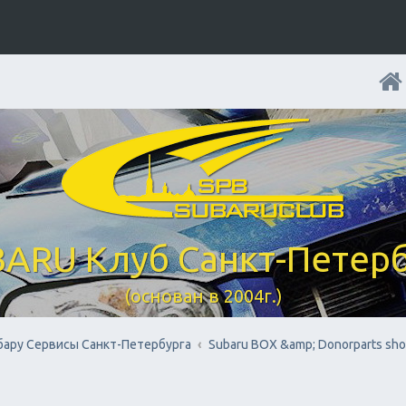
ARU Клуб Санкт-Петер
(основан в 2004г.)
бару Cервисы Санкт-Петербурга
Subaru BOX &amp; Donorparts sh