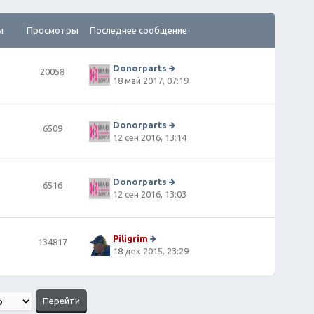
ы
Просмотры
Последнее сообщение
Donorparts
20058
П
18 май 2017, 07:19
е
р
е
й
Donorparts
6509
т
П
12 сен 2016, 13:14
и
е
к
р
п
е
о
й
Donorparts
6516
сл
т
П
12 сен 2016, 13:03
е
и
е
д
к
р
н
п
е
е
о
й
Piligrim
134817
м
сл
т
П
18 дек 2015, 23:29
у
е
и
е
с
д
к
р
о
н
п
е
о
е
о
й
б
м
сл
т