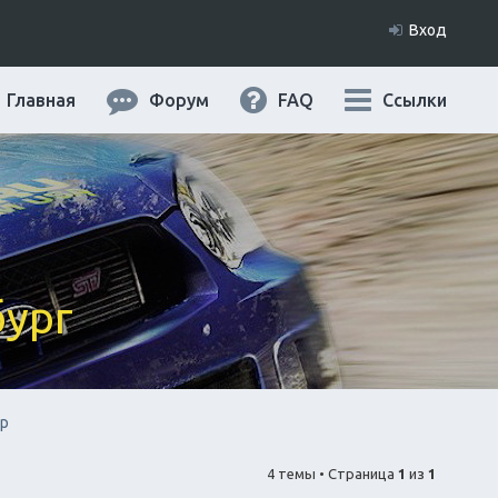
Вход
Главная
Форум
FAQ
Ссылки
бург
op
4 темы • Страница
1
из
1