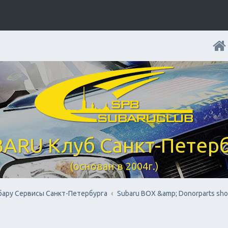
ARU Клуб Санкт-Петер
(основан в 2004г.)
бару Cервисы Санкт-Петербурга
Subaru BOX &amp; Donorparts sh