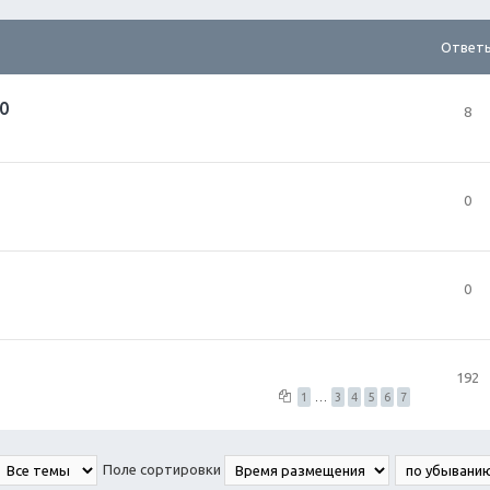
Ответ
0
8
0
0
192
1
…
3
4
5
6
7
Поле сортировки