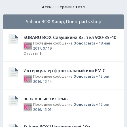
ск
4 темы • Страница
1
из
1
Subaru BOX &amp; Donorparts shop
SUBARU BOX Савушкина 85. тел 900-35-40
Последнее сообщение
Donorparts
«
18 май
2017, 07:19
Ответы:
8
Интеркуллер фронтальный или FMIC
Последнее сообщение
Donorparts
«
12 сен
2016, 13:14
выхлопные системы
Последнее сообщение
Donorparts
«
12 сен
2016, 13:03
Subaru BOX Шафировский 10а