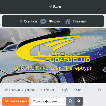
Вход
Ссылки
Форум
Главная
SUBARU Клуб Санкт-Петербург
(основан в 2004г.)
Главная
Список форумов
Технический раздел
Субару Cервисы Санкт-Петербурга
Subaru BOX &amp; Donorparts shop
П
Новая тема
ои