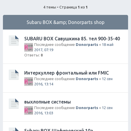
ск
4 темы • Страница
1
из
1
Subaru BOX &amp; Donorparts shop
SUBARU BOX Савушкина 85. тел 900-35-40
Последнее сообщение
Donorparts
«
18 май
2017, 07:19
Ответы:
8
Интеркуллер фронтальный или FMIC
Последнее сообщение
Donorparts
«
12 сен
2016, 13:14
выхлопные системы
Последнее сообщение
Donorparts
«
12 сен
2016, 13:03
Subaru BOX Шафировский 10а