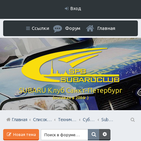
Вход
Ссылки
Форум
Главная
SUBARU Клуб Санкт-Петербург
(основан в 2004г.)
Главная
Список форумов
Технический раздел
Субару Cервисы Санкт-Петербурга
Subaru BOX &amp; Donorparts shop
П
Новая тема
ои