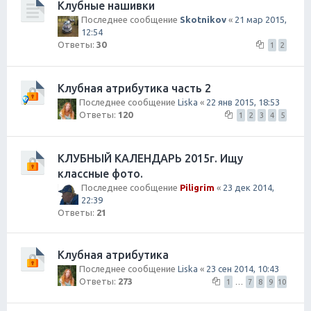
Клубные нашивки
Последнее сообщение
Skotnikov
«
21 мар 2015,
12:54
Ответы:
30
1
2
Клубная атрибутика часть 2
Последнее сообщение
Liska
«
22 янв 2015, 18:53
Ответы:
120
1
2
3
4
5
КЛУБНЫЙ КАЛЕНДАРЬ 2015г. Ищу
классные фото.
Последнее сообщение
Piligrim
«
23 дек 2014,
22:39
Ответы:
21
Клубная атрибутика
Последнее сообщение
Liska
«
23 сен 2014, 10:43
Ответы:
273
1
…
7
8
9
10