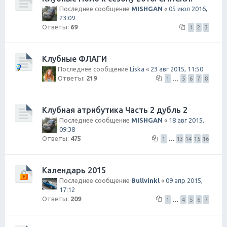
Последнее сообщение
MISHGAN
«
05 июл 2016,
23:09
Ответы:
69
1
2
3
Клубные ФЛАГИ
Последнее сообщение
Liska
«
23 авг 2015, 11:50
Ответы:
219
1
…
5
6
7
8
Клубная атрибутика Часть 2 дубль 2
Последнее сообщение
MISHGAN
«
18 авг 2015,
09:38
Ответы:
475
1
…
13
14
15
16
Календарь 2015
Последнее сообщение
Bullvinkl
«
09 апр 2015,
17:12
Ответы:
209
1
…
4
5
6
7