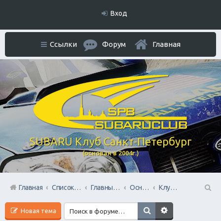
Вход
Ссылки
Форум
Главная
SUBARU Клуб Санкт-Петербург
(основан в 2004г.)
Главная
Список форумов
Главный раздел
Основной форум
Клубная атрибутика
П
Новая тема
ои