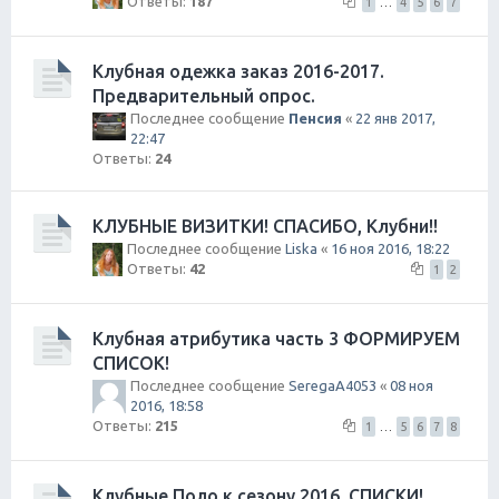
Ответы:
187
1
…
4
5
6
7
Клубная одежка заказ 2016-2017.
Предварительный опрос.
Последнее сообщение
Пенсия
«
22 янв 2017,
22:47
Ответы:
24
КЛУБНЫЕ ВИЗИТКИ! СПАСИБО, Клубни!!
Последнее сообщение
Liska
«
16 ноя 2016, 18:22
Ответы:
42
1
2
Клубная атрибутика часть 3 ФОРМИРУЕМ
СПИСОК!
Последнее сообщение
SeregaA4053
«
08 ноя
2016, 18:58
Ответы:
215
1
…
5
6
7
8
Клубные Поло к сезону 2016. СПИСКИ!