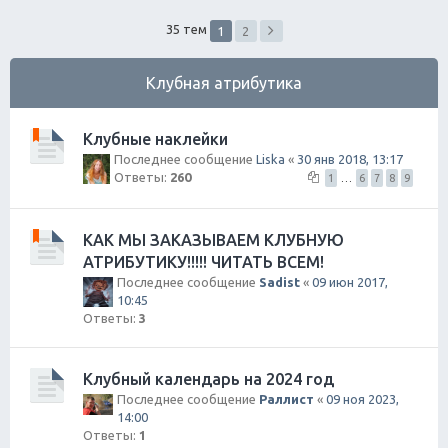
ск
35 тем
1
2
Клубная атрибутика
Клубные наклейки
Последнее сообщение
Liska
«
30 янв 2018, 13:17
Ответы:
260
1
…
6
7
8
9
КАК МЫ ЗАКАЗЫВАЕМ КЛУБНУЮ
АТРИБУТИКУ!!!!! ЧИТАТЬ ВСЕМ!
Последнее сообщение
Sadist
«
09 июн 2017,
10:45
Ответы:
3
Клубный календарь на 2024 год
Последнее сообщение
Раллист
«
09 ноя 2023,
14:00
Ответы:
1