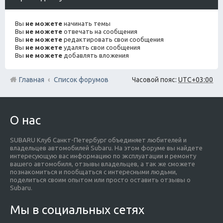
Вы
не можете
начинать темы
Вы
не можете
отвечать на сообщения
Вы
не можете
редактировать свои сообщения
Вы
не можете
удалять свои сообщения
Вы
не можете
добавлять вложения
Главная
Список форумов
Часовой пояс:
UTC+03:00
О нас
SUBARU Клуб Санкт-Петербург объединяет любителей и
владельцев автомобилей Subaru. На этом форуме вы найдете
интересующую вас информацию по эксплуатации и ремонту
вашего автомобиля, отзывы владельцев, а так же сможете
познакомиться и пообщаться с интересными людьми,
поделиться своим опытом или просто оставить отзывы о
Subaru.
Мы в социальных сетях