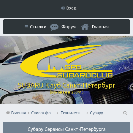
Вход
Ссылки
Форум
Главная
SUBARU Клуб Санкт-Петербург
(основан в 2004г.)
Главная
Список форумов
Технический раздел
Субару Cервисы Санкт-Петербурга
П
Субару Cервисы Санкт-Петербурга
ои