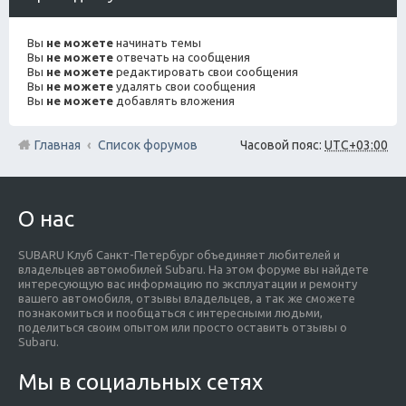
Вы
не можете
начинать темы
Вы
не можете
отвечать на сообщения
Вы
не можете
редактировать свои сообщения
Вы
не можете
удалять свои сообщения
Вы
не можете
добавлять вложения
Главная
Список форумов
Часовой пояс:
UTC+03:00
О нас
SUBARU Клуб Санкт-Петербург объединяет любителей и
владельцев автомобилей Subaru. На этом форуме вы найдете
интересующую вас информацию по эксплуатации и ремонту
вашего автомобиля, отзывы владельцев, а так же сможете
познакомиться и пообщаться с интересными людьми,
поделиться своим опытом или просто оставить отзывы о
Subaru.
Мы в социальных сетях