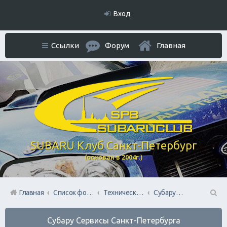
Вход
Ссылки
Форум
Главная
SUBARU Клуб Санкт-Петербург
(основан в 2004г.)
Главная
Список форумов
Технический раздел
Субару Cервисы Санкт-Петербурга
П
Субару Cервисы Санкт-Петербурга
ои