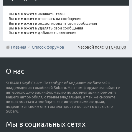
Вы
не можете
начинать темы
Вы
не можете
отвечать на сообщения
Вы
не можете
редактировать свои сообщения
Вы
не можете
удалять свои сообщения
Вы
не можете
добавлять вложения
Главная
Список форумов
Часовой пояс:
UTC+03:00
О нас
SUBARU Клуб Санкт-Петербург объединяет любителей и
владельцев автомобилей Subaru. На этом форуме вы найдете
интересующую вас информацию по эксплуатации и ремонту
вашего автомобиля, отзывы владельцев, а так же сможете
познакомиться и пообщаться с интересными людьми,
поделиться своим опытом или просто оставить отзывы о
Subaru.
Мы в социальных сетях