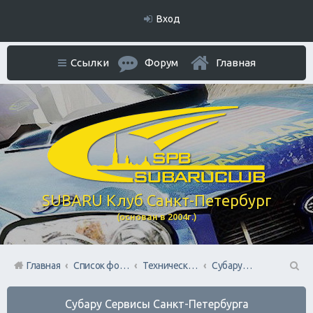
Вход
Ссылки
Форум
Главная
SUBARU Клуб Санкт-Петербург
(основан в 2004г.)
Главная
Список форумов
Технический раздел
Субару Cервисы Санкт-Петербурга
П
Субару Cервисы Санкт-Петербурга
ои