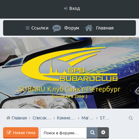
Вход
Ссылки
Форум
Главная
SUBARU Клуб Санкт-Петербург
(основан в 2004г.)
Главная
Список форумов
Коммерческий Отдел. Официальное расположение платной РЕКЛАМЫ.
Магазины запчастей
STOsubaru.COM Интернет-магазин (на Севере Города)
П
Новая тема
ои