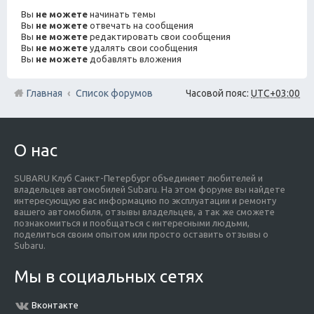
Вы
не можете
начинать темы
Вы
не можете
отвечать на сообщения
Вы
не можете
редактировать свои сообщения
Вы
не можете
удалять свои сообщения
Вы
не можете
добавлять вложения
Главная
Список форумов
Часовой пояс:
UTC+03:00
О нас
SUBARU Клуб Санкт-Петербург объединяет любителей и
владельцев автомобилей Subaru. На этом форуме вы найдете
интересующую вас информацию по эксплуатации и ремонту
вашего автомобиля, отзывы владельцев, а так же сможете
познакомиться и пообщаться с интересными людьми,
поделиться своим опытом или просто оставить отзывы о
Subaru.
Мы в социальных сетях
Вконтакте