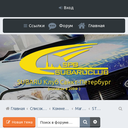
Вход
Ссылки
Форум
Главная
SUBARU Клуб Санкт-Петербург
(основан в 2004г.)
Главная
Список форумов
Коммерческий Отдел. Официальное расположение платной РЕКЛАМЫ.
Магазины запчастей
STOsubaru.COM Интернет-магазин (на Севере Города)
П
Новая тема
ои