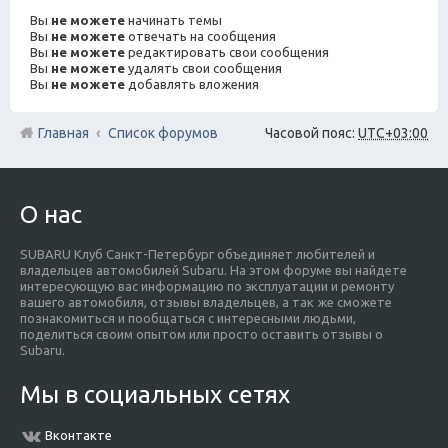
Вы
не можете
начинать темы
Вы
не можете
отвечать на сообщения
Вы
не можете
редактировать свои сообщения
Вы
не можете
удалять свои сообщения
Вы
не можете
добавлять вложения
Главная
Список форумов
Часовой пояс:
UTC+03:00
О нас
SUBARU Клуб Санкт-Петербург объединяет любителей и
владельцев автомобилей Subaru. На этом форуме вы найдете
интересующую вас информацию по эксплуатации и ремонту
вашего автомобиля, отзывы владельцев, а так же сможете
познакомиться и пообщаться с интересными людьми,
поделиться своим опытом или просто оставить отзывы о
Subaru.
Мы в социальных сетях
Вконтакте