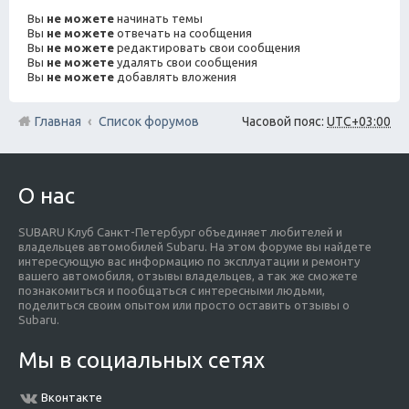
Вы
не можете
начинать темы
Вы
не можете
отвечать на сообщения
Вы
не можете
редактировать свои сообщения
Вы
не можете
удалять свои сообщения
Вы
не можете
добавлять вложения
Главная
Список форумов
Часовой пояс:
UTC+03:00
О нас
SUBARU Клуб Санкт-Петербург объединяет любителей и
владельцев автомобилей Subaru. На этом форуме вы найдете
интересующую вас информацию по эксплуатации и ремонту
вашего автомобиля, отзывы владельцев, а так же сможете
познакомиться и пообщаться с интересными людьми,
поделиться своим опытом или просто оставить отзывы о
Subaru.
Мы в социальных сетях
Вконтакте