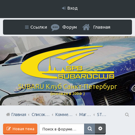
Вход
Ссылки
Форум
Главная
SUBARU Клуб Санкт-Петербург
(основан в 2004г.)
Главная
Список форумов
Коммерческий Отдел. Официальное расположение платной РЕКЛАМЫ.
Магазины запчастей
STOsubaru.COM Интернет-магазин (на Севере Города)
П
Новая тема
ои