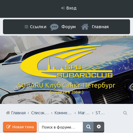
Вход
Ссылки
Форум
Главная
SUBARU Клуб Санкт-Петербург
(основан в 2004г.)
Главная
Список форумов
Коммерческий Отдел. Официальное расположение платной РЕКЛАМЫ.
Магазины запчастей
STOsubaru.COM Интернет-магазин (на Севере Города)
П
Новая тема
ои