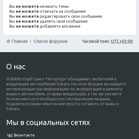
Вы
не можете
начинать темы
Вы
не можете
отвечать на сообщения
Вы
не можете
редактировать свои сообщения
Вы
не можете
удалять свои сообщения
Вы
не можете
добавлять вложения
Главная
Список форумов
Часовой пояс:
UTC+03:00
О нас
SUBARU Клуб Санкт-Петербург объединяет любителей и
владельцев автомобилей Subaru. На этом форуме вы найдете
интересующую вас информацию по эксплуатации и ремонту
вашего автомобиля, отзывы владельцев, а так же сможете
познакомиться и пообщаться с интересными людьми,
поделиться своим опытом или просто оставить отзывы о
Subaru.
Мы в социальных сетях
Вконтакте