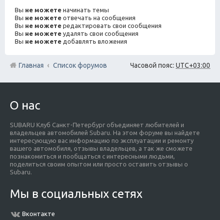
Вы
не можете
начинать темы
Вы
не можете
отвечать на сообщения
Вы
не можете
редактировать свои сообщения
Вы
не можете
удалять свои сообщения
Вы
не можете
добавлять вложения
Главная
Список форумов
Часовой пояс:
UTC+03:00
О нас
SUBARU Клуб Санкт-Петербург объединяет любителей и
владельцев автомобилей Subaru. На этом форуме вы найдете
интересующую вас информацию по эксплуатации и ремонту
вашего автомобиля, отзывы владельцев, а так же сможете
познакомиться и пообщаться с интересными людьми,
поделиться своим опытом или просто оставить отзывы о
Subaru.
Мы в социальных сетях
Вконтакте