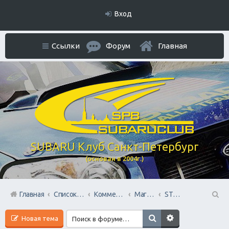
Вход
Ссылки
Форум
Главная
SUBARU Клуб Санкт-Петербург
(основан в 2004г.)
Главная
Список форумов
Коммерческий Отдел. Официальное расположение платной РЕКЛАМЫ.
Магазины запчастей
STOsubaru.COM Интернет-магазин (на Севере Города)
П
Новая тема
ои