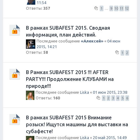
11:54
Ответы:
357
1
…
9
10
11
12
В рамках SUBAFEST 2015. Сводная
информация, план действий.
Последнее сообщение
«Aлексей»
«
04 июн
2015, 14:21
Ответы:
58
1
2
В Рамках SUBAFEST 2015 !!! AFTER
PARTY!!! Продолжение КЛУБАМИ на
природе!!!
Последнее сообщение
Liska
«
01 июн 2015, 23:38
Ответы:
160
1
2
3
4
5
6
В рамках SUBAFEST 2015 Внимание
розыск! Ищутся машины для выставки на
субафесте!
Последнее сообщение
Liska
«
20 май 2015, 14:49