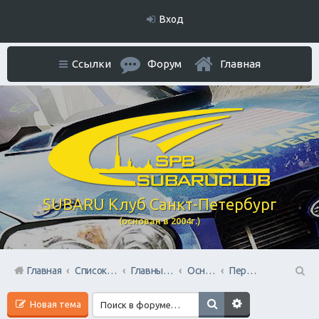
Вход
Ссылки
Форум
Главная
SUBARU Клуб Санкт-Петербург
(основан в 2004г.)
Главная
Список форумов
Главный раздел
Основной форум
Первый в Петербурге Subafest 2015
П
Новая тема
ои