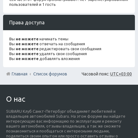
пользователей и 1 гость
Права доступа
Вы
не можете
начинать темы
Вы
не можете
отвечать на сообщения
Вы
не можете
редактировать свои сообщения
Вы
не можете
удалять свои сообщения
Вы
не можете
добавлять вложения
Главная
Список форумов
Часовой пояс:
UTC+03:00
О нас
SUBARU Клуб Санкт-Петербург объединяет любителей и
владельцев автомобилей Subaru. На этом форуме вы найдете
интересующую вас информацию по эксплуатации и ремонту
вашего автомобиля, отзывы владельцев, а так же сможете
познакомиться и пообщаться с интересными людьми,
поделиться своим опытом или просто оставить отзывы о