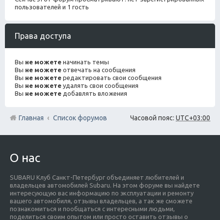
пользователей и 1 гость
Права доступа
Вы
не можете
начинать темы
Вы
не можете
отвечать на сообщения
Вы
не можете
редактировать свои сообщения
Вы
не можете
удалять свои сообщения
Вы
не можете
добавлять вложения
Главная
Список форумов
Часовой пояс:
UTC+03:00
О нас
SUBARU Клуб Санкт-Петербург объединяет любителей и
владельцев автомобилей Subaru. На этом форуме вы найдете
интересующую вас информацию по эксплуатации и ремонту
вашего автомобиля, отзывы владельцев, а так же сможете
познакомиться и пообщаться с интересными людьми,
поделиться своим опытом или просто оставить отзывы о