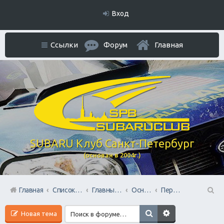
Вход
Ссылки
Форум
Главная
SUBARU Клуб Санкт-Петербург
(основан в 2004г.)
Главная
Список форумов
Главный раздел
Основной форум
Первый в Петербурге Subafest 2015
П
Новая тема
ои