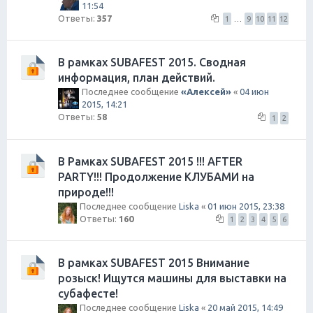
11:54
Ответы:
357
1
…
9
10
11
12
В рамках SUBAFEST 2015. Сводная
информация, план действий.
Последнее сообщение
«Aлексей»
«
04 июн
2015, 14:21
Ответы:
58
1
2
В Рамках SUBAFEST 2015 !!! AFTER
PARTY!!! Продолжение КЛУБАМИ на
природе!!!
Последнее сообщение
Liska
«
01 июн 2015, 23:38
Ответы:
160
1
2
3
4
5
6
В рамках SUBAFEST 2015 Внимание
розыск! Ищутся машины для выставки на
субафесте!
Последнее сообщение
Liska
«
20 май 2015, 14:49