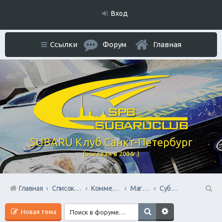
Вход
Ссылки
Форум
Главная
SUBARU Клуб Санкт-Петербург
(основан в 2004г.)
Главная
Список форумов
Коммерческий Отдел. Официальное расположение платной РЕКЛАМЫ.
Магазины запчастей
СубаруМир - в наличии запчасти для Субару. Оригинал / Неоригинал (на Юге Города)
П
Новая тема
ои