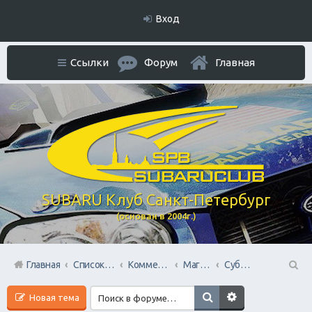
Вход
Ссылки
Форум
Главная
SUBARU Клуб Санкт-Петербург
(основан в 2004г.)
Главная
Список форумов
Коммерческий Отдел. Официальное расположение платной РЕКЛАМЫ.
Магазины запчастей
СубаруМир - в наличии запчасти для Субару. Оригинал / Неоригинал (на Юге Города)
П
Новая тема
ои