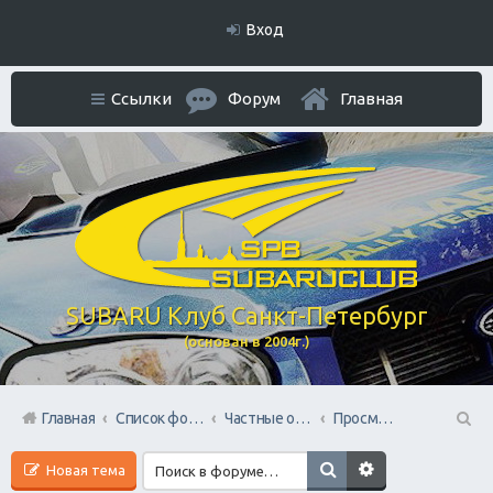
Вход
Ссылки
Форум
Главная
SUBARU Клуб Санкт-Петербург
(основан в 2004г.)
Главная
Список форумов
Частные объявления. Режим отношений As Is
Просмотренные вами авто
П
Новая тема
ои