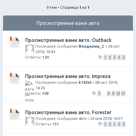
ск
9 тем • Страница
1
из
1
Просмотренные вами авто
Просмотренные вами авто. Outback
Последнее сообщение
Владимир_С
«
28 окт
2019, 10:43
Ответы:
120
1
2
3
4
5
Просмотренные вами авто. Impreza
Последнее сообщение
k192et
«
08 окт 2019,
14:26
Ответы:
308
1
…
8
9
10
11
Просмотренные вами авто. Forester
Последнее сообщение
4ern
«
20 ноя 2018, 16:57
Ответы:
131
1
2
3
4
5