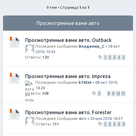
ск
9 тем • Страница
1
из
1
Просмотренные вами авто
Просмотренные вами авто. Outback
Последнее сообщение
Владимир_С
«
28 окт
2019, 10:43
Ответы:
120
1
2
3
4
5
Просмотренные вами авто. Impreza
Последнее сообщение
k192et
«
08 окт 2019,
14:26
Ответы:
308
1
…
8
9
10
11
Просмотренные вами авто. Forester
Последнее сообщение
4ern
«
20 ноя 2018, 16:57
Ответы:
131
1
2
3
4
5