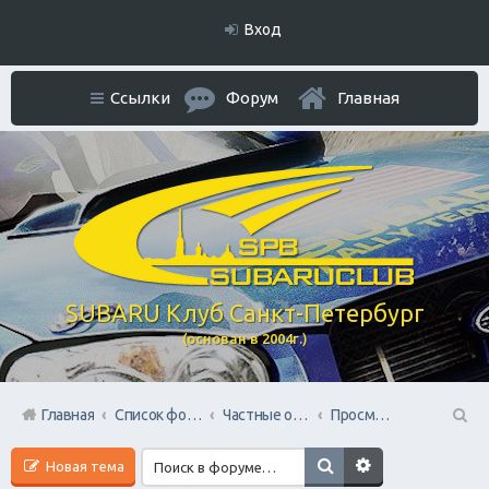
Вход
Ссылки
Форум
Главная
SUBARU Клуб Санкт-Петербург
(основан в 2004г.)
Главная
Список форумов
Частные объявления. Режим отношений As Is
Просмотренные вами авто
П
Новая тема
ои