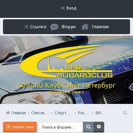
Вход
Ссылки
Форум
Главная
SUBARU Клуб Санкт-Петербург
(основан в 2004г.)
Главная
Список форумов
Спортивный раздел
Российский АВТОспорт
ВИДЕО ролики и фильмы
П
Новая тема
ои