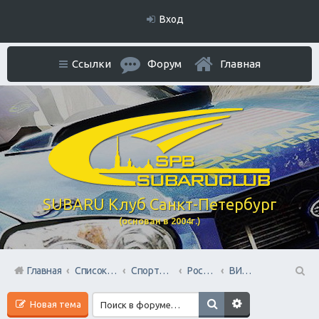
Вход
Ссылки
Форум
Главная
SUBARU Клуб Санкт-Петербург
(основан в 2004г.)
Главная
Список форумов
Спортивный раздел
Российский АВТОспорт
ВИДЕО ролики и фильмы
П
Новая тема
ои