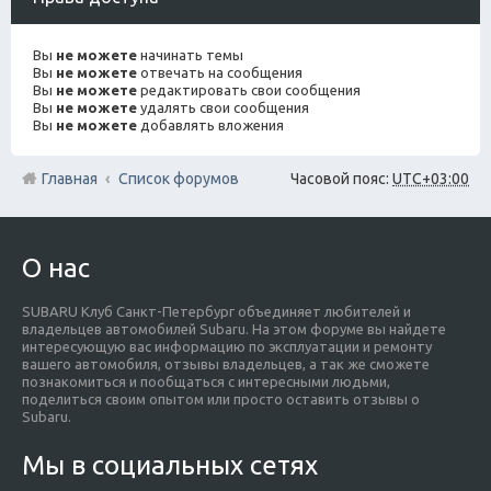
Вы
не можете
начинать темы
Вы
не можете
отвечать на сообщения
Вы
не можете
редактировать свои сообщения
Вы
не можете
удалять свои сообщения
Вы
не можете
добавлять вложения
Главная
Список форумов
Часовой пояс:
UTC+03:00
О нас
SUBARU Клуб Санкт-Петербург объединяет любителей и
владельцев автомобилей Subaru. На этом форуме вы найдете
интересующую вас информацию по эксплуатации и ремонту
вашего автомобиля, отзывы владельцев, а так же сможете
познакомиться и пообщаться с интересными людьми,
поделиться своим опытом или просто оставить отзывы о
Subaru.
Мы в социальных сетях