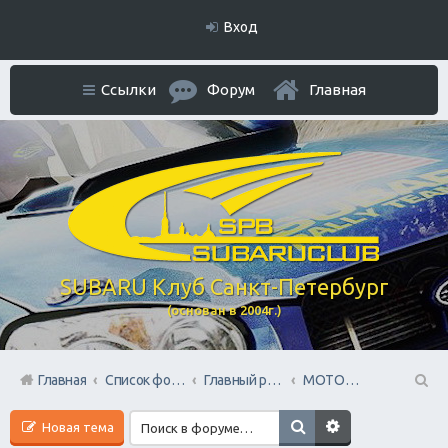
Вход
Ссылки
Форум
Главная
SUBARU Клуб Санкт-Петербург
(основан в 2004г.)
Главная
Список форумов
Главный раздел
МОТОжизнь Субаристов
П
Новая тема
ои