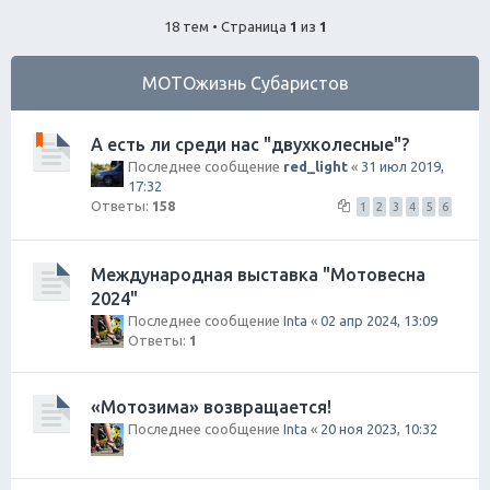
ск
18 тем • Страница
1
из
1
МОТОжизнь Субаристов
А есть ли среди нас "двухколесные"?
Последнее сообщение
red_light
«
31 июл 2019,
17:32
Ответы:
158
1
2
3
4
5
6
Международная выставка "Мотовесна
2024"
Последнее сообщение
Inta
«
02 апр 2024, 13:09
Ответы:
1
«Мотозима» возвращается!
Последнее сообщение
Inta
«
20 ноя 2023, 10:32