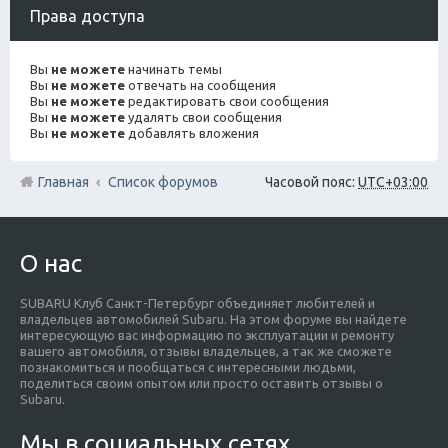
Права доступа
Вы
не можете
начинать темы
Вы
не можете
отвечать на сообщения
Вы
не можете
редактировать свои сообщения
Вы
не можете
удалять свои сообщения
Вы
не можете
добавлять вложения
Главная
Список форумов
Часовой пояс:
UTC+03:00
О нас
SUBARU Клуб Санкт-Петербург объединяет любителей и
владельцев автомобилей Subaru. На этом форуме вы найдете
интересующую вас информацию по эксплуатации и ремонту
вашего автомобиля, отзывы владельцев, а так же сможете
познакомиться и пообщаться с интересными людьми,
поделиться своим опытом или просто оставить отзывы о
Subaru.
Мы в социальных сетях