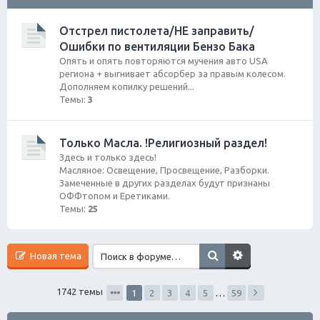
ск
Отстрел пистолета/НЕ заправить/
Ошибки по вентиляции Бензо Бака
Опять и опять повторяются мучения авто USA
региона + выгнивает абсорбер за правым колесом.
Дополняем копилку решений...
Темы:
3
Только Масла. !Религиозный раздел!
Здесь и только здесь!
Масляное: Освещение, Просвещение, Разборки.
Замеченные в других разделах будут признаны
ОФФтопом и Еретиками.
Темы:
25
Новая тема
1742 темы
1
2
3
4
5
…
59