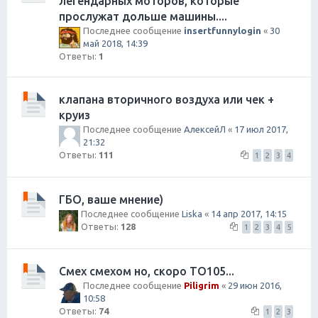
легендарных моторов, которые
прослужат дольше машины....
Последнее сообщение
insertfunnylogin
«
30
май 2018, 14:39
Ответы:
1
клапана вторичного воздуха или чек +
круиз
Последнее сообщение
АлексейЛ
«
17 июл 2017,
21:32
Ответы:
111
1
2
3
4
ГБО, ваше мнение)
Последнее сообщение
Liska
«
14 апр 2017, 14:15
Ответы:
128
1
2
3
4
5
Смех смехом но, скоро ТО105...
Последнее сообщение
Piligrim
«
29 июн 2016,
10:58
Ответы:
74
1
2
3