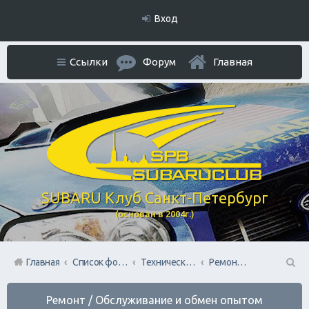
Вход
Ссылки
Форум
Главная
SUBARU Клуб Санкт-Петербург
(основан в 2004г.)
Главная
Список форумов
Технический раздел
Ремонт / Обслуживание и обмен опытом
П
Ремонт / Обслуживание и обмен опытом
ои