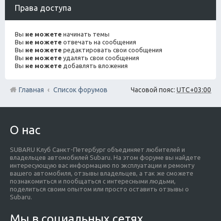
Права доступа
Вы
не можете
начинать темы
Вы
не можете
отвечать на сообщения
Вы
не можете
редактировать свои сообщения
Вы
не можете
удалять свои сообщения
Вы
не можете
добавлять вложения
Главная
Список форумов
Часовой пояс:
UTC+03:00
О нас
SUBARU Клуб Санкт-Петербург объединяет любителей и
владельцев автомобилей Subaru. На этом форуме вы найдете
интересующую вас информацию по эксплуатации и ремонту
вашего автомобиля, отзывы владельцев, а так же сможете
познакомиться и пообщаться с интересными людьми,
поделиться своим опытом или просто оставить отзывы о
Subaru.
Мы в социальных сетях