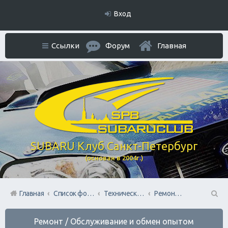
Вход
Ссылки
Форум
Главная
SUBARU Клуб Санкт-Петербург
(основан в 2004г.)
Главная
Список форумов
Технический раздел
Ремонт / Обслуживание и обмен опытом
П
Ремонт / Обслуживание и обмен опытом
ои