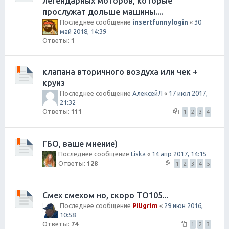
легендарных моторов, которые
прослужат дольше машины....
Последнее сообщение
insertfunnylogin
«
30
май 2018, 14:39
Ответы:
1
клапана вторичного воздуха или чек +
круиз
Последнее сообщение
АлексейЛ
«
17 июл 2017,
21:32
Ответы:
111
1
2
3
4
ГБО, ваше мнение)
Последнее сообщение
Liska
«
14 апр 2017, 14:15
Ответы:
128
1
2
3
4
5
Смех смехом но, скоро ТО105...
Последнее сообщение
Piligrim
«
29 июн 2016,
10:58
Ответы:
74
1
2
3