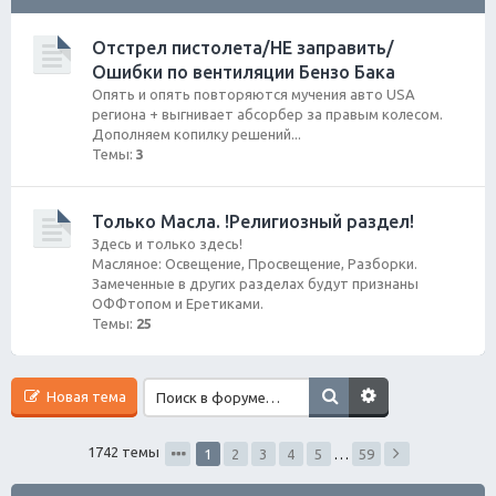
ск
Отстрел пистолета/НЕ заправить/
Ошибки по вентиляции Бензо Бака
Опять и опять повторяются мучения авто USA
региона + выгнивает абсорбер за правым колесом.
Дополняем копилку решений...
Темы:
3
Только Масла. !Религиозный раздел!
Здесь и только здесь!
Масляное: Освещение, Просвещение, Разборки.
Замеченные в других разделах будут признаны
ОФФтопом и Еретиками.
Темы:
25
Новая тема
1742 темы
1
2
3
4
5
…
59