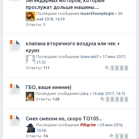
легендарных моторов, которые
прослужат дольше машины....
Последнее сообщение
insertfunnylogin
«
30
май 2018, 14:39
Ответы:
1
клапана вторичного воздуха или чек +
круиз
Последнее сообщение
АлексейЛ
«
17 июл 2017,
21:32
Ответы:
111
1
2
3
4
ГБО, ваше мнение)
Последнее сообщение
Liska
«
14 апр 2017, 14:15
Ответы:
128
1
2
3
4
5
Смех смехом но, скоро ТО105...
Последнее сообщение
Piligrim
«
29 июн 2016,
10:58
Ответы:
74
1
2
3