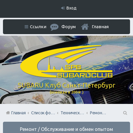
Вход
Ссылки
Форум
Главная
SUBARU Клуб Санкт-Петербург
(основан в 2004г.)
Главная
Список форумов
Технический раздел
Ремонт / Обслуживание и обмен опытом
П
Ремонт / Обслуживание и обмен опытом
ои