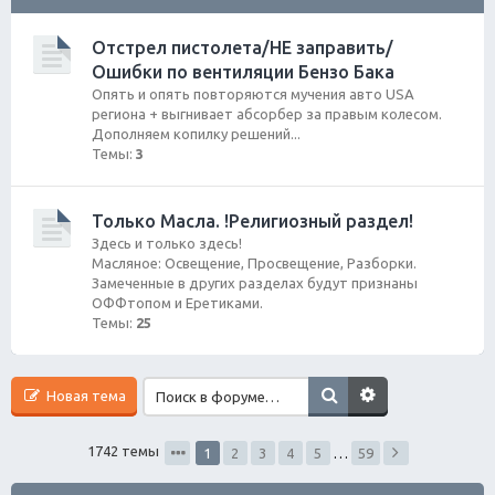
ск
Отстрел пистолета/НЕ заправить/
Ошибки по вентиляции Бензо Бака
Опять и опять повторяются мучения авто USA
региона + выгнивает абсорбер за правым колесом.
Дополняем копилку решений...
Темы:
3
Только Масла. !Религиозный раздел!
Здесь и только здесь!
Масляное: Освещение, Просвещение, Разборки.
Замеченные в других разделах будут признаны
ОФФтопом и Еретиками.
Темы:
25
Новая тема
1742 темы
1
2
3
4
5
…
59