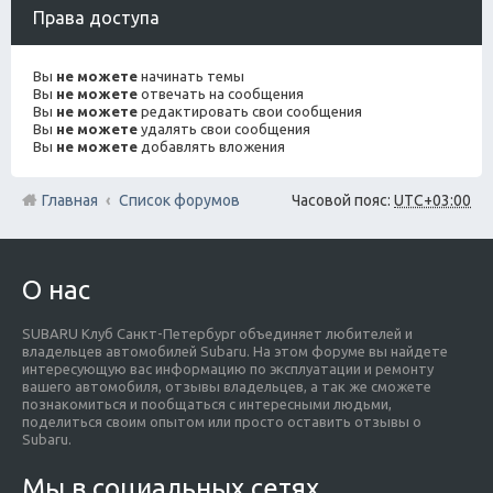
Права доступа
Вы
не можете
начинать темы
Вы
не можете
отвечать на сообщения
Вы
не можете
редактировать свои сообщения
Вы
не можете
удалять свои сообщения
Вы
не можете
добавлять вложения
Главная
Список форумов
Часовой пояс:
UTC+03:00
О нас
SUBARU Клуб Санкт-Петербург объединяет любителей и
владельцев автомобилей Subaru. На этом форуме вы найдете
интересующую вас информацию по эксплуатации и ремонту
вашего автомобиля, отзывы владельцев, а так же сможете
познакомиться и пообщаться с интересными людьми,
поделиться своим опытом или просто оставить отзывы о
Subaru.
Мы в социальных сетях