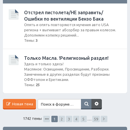
ск
Отстрел пистолета/НЕ заправить/
Ошибки по вентиляции Бензо Бака
Опять и опять повторяются мучения авто USA
региона + выгнивает абсорбер за правым колесом.
Дополняем копилку решений...
Темы:
3
Только Масла. !Религиозный раздел!
Здесь и только здесь!
Масляное: Освещение, Просвещение, Разборки.
Замеченные в других разделах будут признаны
ОФФтопом и Еретиками.
Темы:
25
Новая тема
1742 темы
1
2
3
4
5
…
59