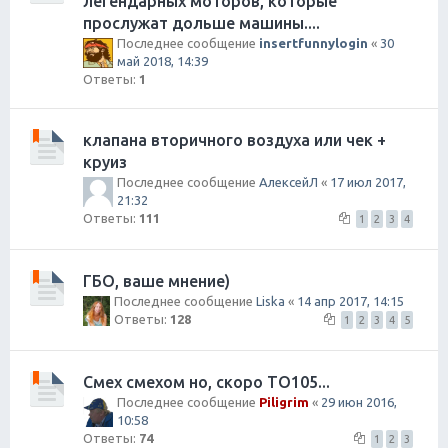
легендарных моторов, которые
прослужат дольше машины....
Последнее сообщение
insertfunnylogin
«
30
май 2018, 14:39
Ответы:
1
клапана вторичного воздуха или чек +
круиз
Последнее сообщение
АлексейЛ
«
17 июл 2017,
21:32
Ответы:
111
1
2
3
4
ГБО, ваше мнение)
Последнее сообщение
Liska
«
14 апр 2017, 14:15
Ответы:
128
1
2
3
4
5
Смех смехом но, скоро ТО105...
Последнее сообщение
Piligrim
«
29 июн 2016,
10:58
Ответы:
74
1
2
3