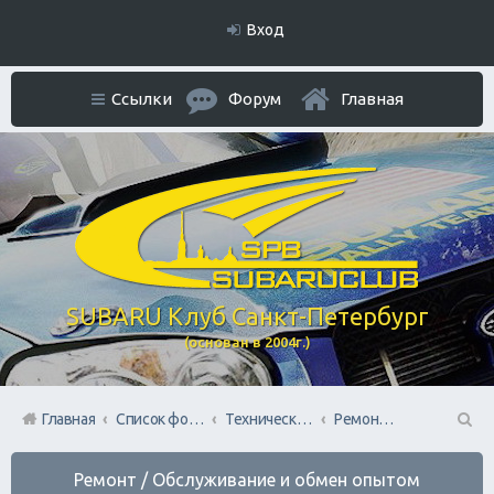
Вход
Ссылки
Форум
Главная
SUBARU Клуб Санкт-Петербург
(основан в 2004г.)
Главная
Список форумов
Технический раздел
Ремонт / Обслуживание и обмен опытом
П
Ремонт / Обслуживание и обмен опытом
ои