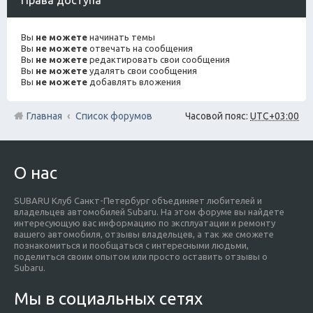
Вы
не можете
начинать темы
Вы
не можете
отвечать на сообщения
Вы
не можете
редактировать свои сообщения
Вы
не можете
удалять свои сообщения
Вы
не можете
добавлять вложения
Главная
Список форумов
Часовой пояс:
UTC+03:00
О нас
SUBARU Клуб Санкт-Петербург объединяет любителей и
владельцев автомобилей Subaru. На этом форуме вы найдете
интересующую вас информацию по эксплуатации и ремонту
вашего автомобиля, отзывы владельцев, а так же сможете
познакомиться и пообщаться с интересными людьми,
поделиться своим опытом или просто оставить отзывы о
Subaru.
Мы в социальных сетях