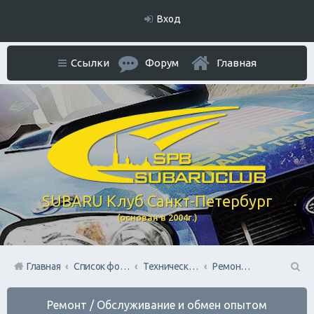
Вход
Ссылки
Форум
Главная
SUBARU Клуб Санкт-Петербург
(основан в 2004г.)
Главная
Список форумов
Технический раздел
Ремонт / Обслуживание и обмен опытом
П
Ремонт / Обслуживание и обмен опытом
ои