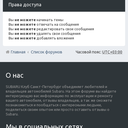
Права доступа
Вы
не можете
начинать темы
Вы
не можете
отвечать на сообщения
Вы
не можете
редактировать свои сообщения
Вы
не можете
удалять свои сообщения
Вы
не можете
добавлять вложения
Главная
Список форумов
Часовой пояс:
UTC+03:00
О нас
SUBARU Клуб Санкт-Петербург объединяет любителей и
владельцев автомобилей Subaru. На этом форуме вы найдете
интересующую вас информацию по эксплуатации и ремонту
вашего автомобиля, отзывы владельцев, а так же сможете
познакомиться и пообщаться с интересными людьми,
поделиться своим опытом или просто оставить отзывы о
Subaru.
Мы в социальных сетях