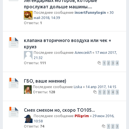
легендарных моторов, которые
прослужат дольше машины....
Последнее сообщение
insertfunnylogin
«
30
май 2018, 14:39
Ответы:
1
клапана вторичного воздуха или чек +
круиз
Последнее сообщение
АлексейЛ
«
17 июл 2017,
21:32
Ответы:
111
1
2
3
4
ГБО, ваше мнение)
Последнее сообщение
Liska
«
14 апр 2017, 14:15
Ответы:
128
1
2
3
4
5
Смех смехом но, скоро ТО105...
Последнее сообщение
Piligrim
«
29 июн 2016,
10:58
Ответы:
74
1
2
3