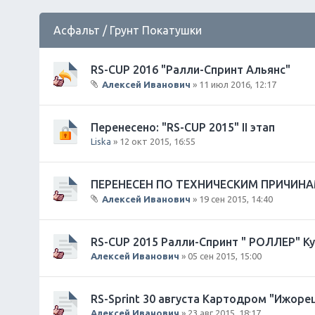
Асфальт / Грунт Покатушки
RS-CUP 2016 "Ралли-Спринт Альянс"
Алексей Иванович
» 11 июл 2016, 12:17
В
л
о
Перенесено: "RS-CUP 2015" II этап
ж
Liska
» 12 окт 2015, 16:55
е
н
и
ПЕРЕНЕСЕН ПО ТЕХНИЧЕСКИМ ПРИЧИНАМ!!!
я
Алексей Иванович
» 19 сен 2015, 14:40
В
л
о
RS-CUP 2015 Ралли-Спринт " РОЛЛЕР" К
ж
Алексей Иванович
» 05 сен 2015, 15:00
е
н
и
RS-Sprint 30 августа Картодром "Ижоре
я
Алексей Иванович
» 23 авг 2015, 18:17