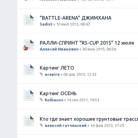
"BATTLE-ARENA" ДЖИМХАНА
Sadist
» 10 июл 2015, 08:43
РАЛЛИ-СПРИНТ "RS-CUP 2015" 12 июля
Алексей Иванович
» 30 июн 2015, 00:56
Картинг ЛЕТО
acepire
» 06 апр 2013, 12:33
В
л
о
Картинг ОСЕНЬ
ж
Kolbasov
» 14 сен 2011, 19:53
е
В
н
л
и
о
Кто где знает хорошие грунтовые трасс
я
ж
алексей гатчинский
» 16 фев 2013, 21:20
е
В
н
л