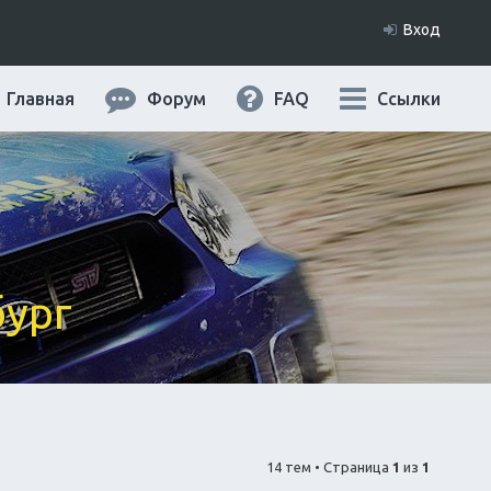
Вход
Главная
Форум
FAQ
Ссылки
бург
14 тем • Страница
1
из
1