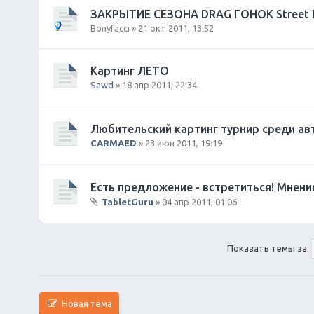
и
о
ЗАКРЫТИЕ СЕЗОНА DRAG ГОНОК Street F
я
ж
Bonyfacci
» 21 окт 2011, 13:52
е
н
и
Картинг ЛЕТО
я
Sawd
» 18 апр 2011, 22:34
Любительский картинг турнир среди ав
CARMAED
» 23 июн 2011, 19:19
Есть предложение - встретиться! Мнени
TabletGuru
» 04 апр 2011, 01:06
В
л
о
Показать темы за:
ж
е
н
и
я
Новая тема