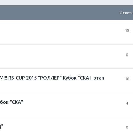
Ответ
18
0
 RS-CUP 2015 "РОЛЛЕР" Кубок "СКА II этап
18
убок "СКА"
4
ц"
0