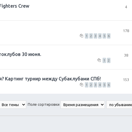
ighters Crew
4
178
1
2
3
4
5
6
токлубов 30 июня.
38
1
2
я? Картинг турнир между Субаклубами СПб!
153
1
2
3
4
5
6
Поле сортировки