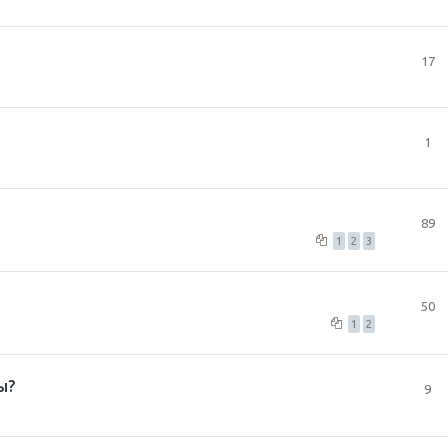
17
1
89
1
2
3
50
1
2
ы?
9