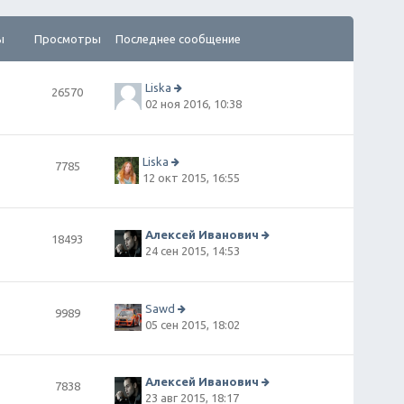
ы
Просмотры
Последнее сообщение
Liska
26570
П
02 ноя 2016, 10:38
е
р
е
й
Liska
7785
т
П
12 окт 2015, 16:55
и
е
к
р
п
е
о
й
Алексей Иванович
18493
сл
т
П
24 сен 2015, 14:53
е
и
е
д
к
р
н
п
е
е
о
й
Sawd
9989
м
сл
т
П
05 сен 2015, 18:02
у
е
и
е
с
д
к
р
о
н
п
е
о
е
о
й
Алексей Иванович
7838
б
м
сл
т
П
23 авг 2015, 18:17