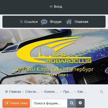
Вход
Ссылки
Форум
Главная
SUBARU Клуб Санкт-Петербург
(основан в 2004г.)
Главная
Список форумов
Коммерческий Отдел. Официальное расположение платной РЕКЛАМЫ.
Продажа товара Населению Форума.
Канонерский КАСПЕР
П
Новая тема
ои