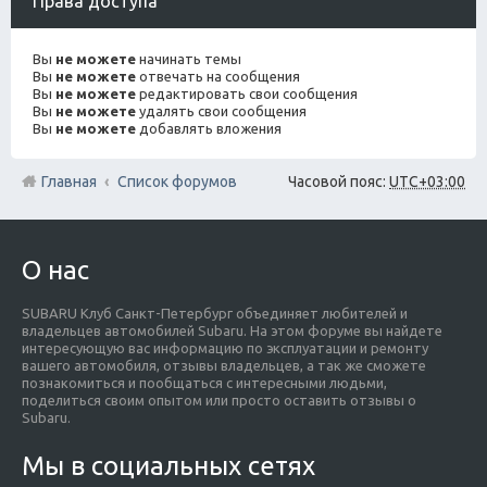
Права доступа
Вы
не можете
начинать темы
Вы
не можете
отвечать на сообщения
Вы
не можете
редактировать свои сообщения
Вы
не можете
удалять свои сообщения
Вы
не можете
добавлять вложения
Главная
Список форумов
Часовой пояс:
UTC+03:00
О нас
SUBARU Клуб Санкт-Петербург объединяет любителей и
владельцев автомобилей Subaru. На этом форуме вы найдете
интересующую вас информацию по эксплуатации и ремонту
вашего автомобиля, отзывы владельцев, а так же сможете
познакомиться и пообщаться с интересными людьми,
поделиться своим опытом или просто оставить отзывы о
Subaru.
Мы в социальных сетях