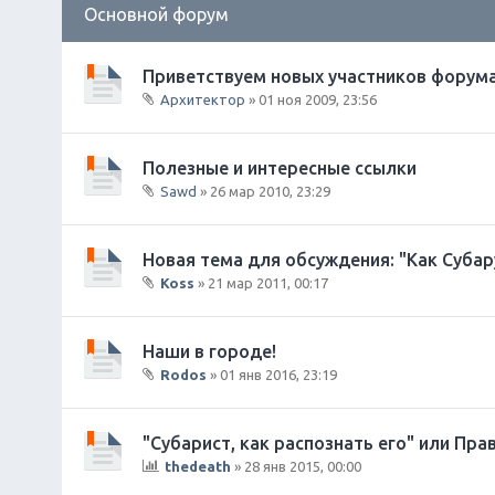
Основной форум
ж
е
н
и
Приветствуем новых участников форума
я
Архитектор
» 01 ноя 2009, 23:56
В
л
о
Полезные и интересные ссылки
ж
Sawd
» 26 мар 2010, 23:29
е
В
н
л
и
о
Новая тема для обсуждения: "Как Субар
я
ж
Koss
» 21 мар 2011, 00:17
е
В
н
л
и
о
Наши в городе!
я
ж
Rodos
» 01 янв 2016, 23:19
е
В
н
л
и
о
"Субарист, как распознать его" или Пр
я
ж
thedeath
» 28 янв 2015, 00:00
е
Д
н