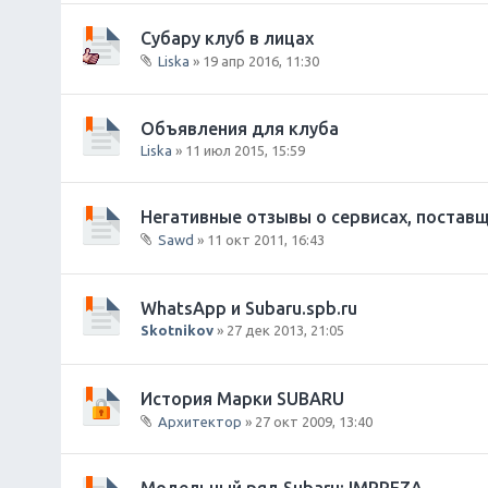
ан
и
на
Субару клуб в лицах
я
я
Liska
» 19 апр 2016, 11:30
те
В
ма
л
со
о
Объявления для клуба
де
ж
р
Liska
» 11 июл 2015, 15:59
е
ж
н
ит
и
оп
Негативные отзывы о сервисах, поставщ
я
ро
Sawd
» 11 окт 2011, 16:43
с.
В
л
о
WhatsApp и Subaru.spb.ru
ж
Skotnikov
» 27 дек 2013, 21:05
е
н
и
История Марки SUBARU
я
Архитектор
» 27 окт 2009, 13:40
В
л
о
Модельный ряд Subaru: IMPREZA