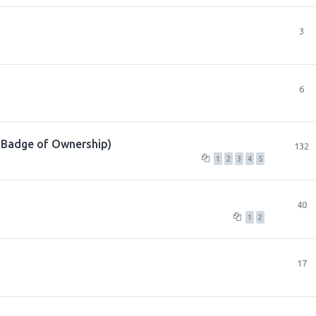
3
6
Badge of Ownership)
132
1
2
3
4
5
40
1
2
17