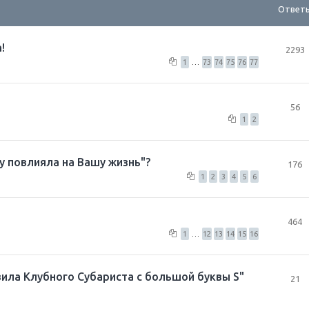
Ответ
!
2293
1
…
73
74
75
76
77
56
1
2
у повлияла на Вашу жизнь"?
176
1
2
3
4
5
6
464
1
…
12
13
14
15
16
авила Клубного Субариста с большой буквы S"
21