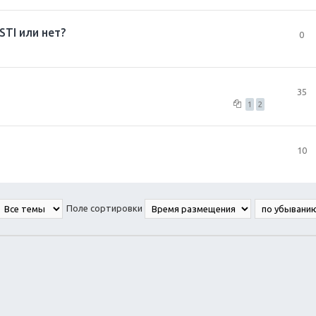
STI или нет?
0
35
1
2
10
Поле сортировки