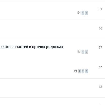
31
1
2
10
иках запчастей и прочих редисках
37
1
2
62
1
2
3
13