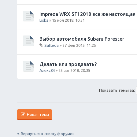
В
н
л
и
о
Impreza WRX STI 2018 все же настоящая 
я
ж
Liska
» 15 ноя 2018, 10:51
е
н
и
Выбор автомобиля Subaru Forester
я
Satteda
» 27 фев 2015, 11:25
В
л
о
Делать или продавать?
ж
Алекс84
» 25 авг 2018, 20:35
е
н
и
я
Показать темы за:
Новая тема
Вернуться к списку форумов