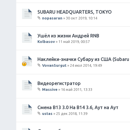
л
о
SUBARU HEADQUARTERS, TOKYO
ж
nopasaran
» 30 окт 2019, 10:14
е
В
н
л
и
о
Ушёл из жизни Андрей RNB
я
ж
Kolbasov
» 11 май 2019, 00:57
е
н
и
Наклейки-значки Субару из США (Subaru 
я
VovanSurgut
» 24 июл 2014, 19:49
В
л
о
Видеорегистратор
ж
Massive
» 16 май 2011, 13:33
е
В
н
л
и
о
Смена B13 3.0 На B14 3.6, Аут на Аут
я
ж
ustas
» 25 дек 2018, 11:39
е
В
н
л
и
о