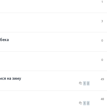
1
3
тбека
0
0
ся на зиму
49
1
2
48
1
2