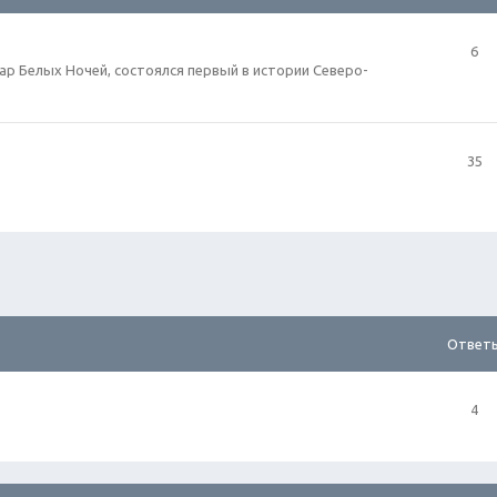
6
гар Белых Ночей, состоялся первый в истории Северо-
35
Ответ
4