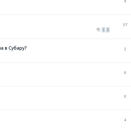
4
57
1
2
а в Субару?
2
0
0
4