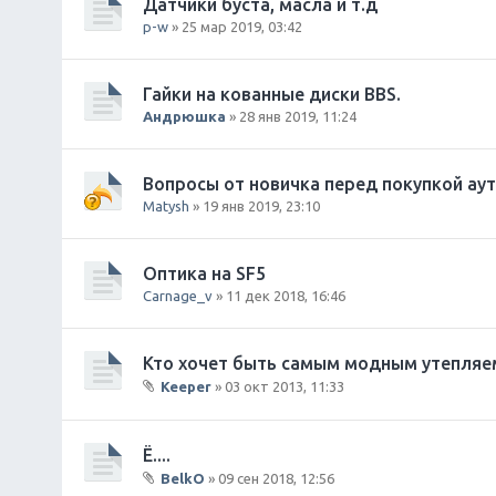
Датчики буста, масла и т.д
я
ж
p-w
» 25 мар 2019, 03:42
е
н
и
Гайки на кованные диски BBS.
я
Андрюшка
» 28 янв 2019, 11:24
Вопросы от новичка перед покупкой ау
Matysh
» 19 янв 2019, 23:10
Оптика на SF5
Carnage_v
» 11 дек 2018, 16:46
Кто хочет быть самым модным утепляем
Keeper
» 03 окт 2013, 11:33
В
л
о
Ё....
ж
BelkO
» 09 сен 2018, 12:56
е