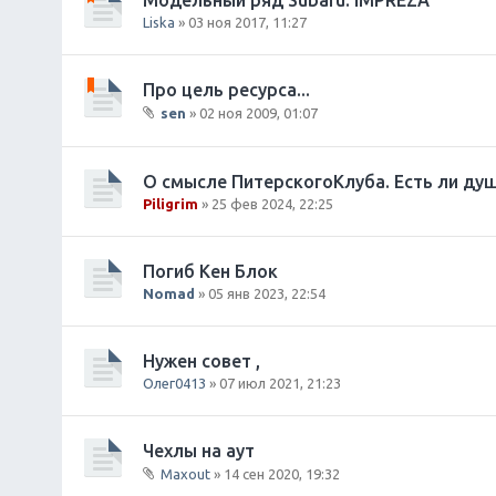
ж
Liska
» 03 ноя 2017, 11:27
е
н
и
Про цель ресурса...
я
sen
» 02 ноя 2009, 01:07
В
л
о
О смысле ПитерскогоКлуба. Есть ли душ
ж
Piligrim
» 25 фев 2024, 22:25
е
н
и
Погиб Кен Блок
я
Nomad
» 05 янв 2023, 22:54
Нужен совет ,
Олег0413
» 07 июл 2021, 21:23
Чехлы на аут
Maxout
» 14 сен 2020, 19:32
В